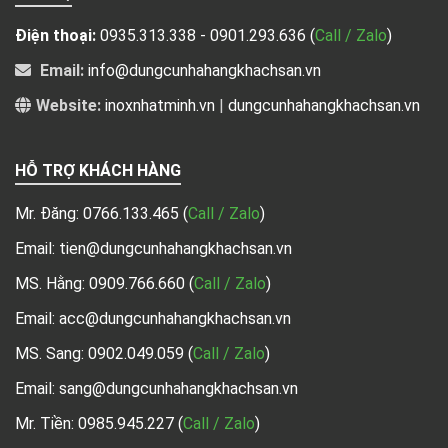
Điện thoại:
0935.313.338 - 0901.293.636
(
Call / Zalo
)
Email:
info@dungcunhahangkhachsan.vn
Website:
inoxnhatminh.vn
|
dungcunhahangkhachsan.vn
HỖ TRỢ KHÁCH HÀNG
Mr. Đăng:
0766.133.465
(
Call / Zalo
)
Email: tien@dungcunhahangkhachsan.vn
MS. Hằng:
0909.766.660
(
Call / Zalo
)
Email: acc@dungcunhahangkhachsan.vn
MS. Sang:
0902.049.059
(
Call / Zalo
)
Email: sang@dungcunhahangkhachsan.vn
Mr. Tiền:
0985.945.227
(
Call / Zalo
)