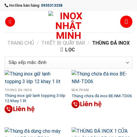
Skip
Hotline bán hàng:
0935313338
to
content
TRANG CHỦ
/
THIẾT BỊ QUẦY BAR
/
THÙNG ĐÁ INOX
LỌC
THÙNG ĐÁ INOX
SẢN PHẨM
Thùng inox giữ lạnh topping 3 lớp
Thùng chứa đá inox BE-NM-TD06
12 khay 1 lít