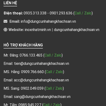
LIÊN HỆ
Điện thoại:
0935.313.338 - 0901.293.636
(
Call / Zalo
)
Email:
info@dungcunhahangkhachsan.vn
Website:
inoxnhatminh.vn
|
dungcunhahangkhachsan.vn
HỖ TRỢ KHÁCH HÀNG
Mr. Đăng:
0766.133.465
(
Call / Zalo
)
Email: tien@dungcunhahangkhachsan.vn
MS. Hằng:
0909.766.660
(
Call / Zalo
)
Email: acc@dungcunhahangkhachsan.vn
MS. Sang:
0902.049.059
(
Call / Zalo
)
Email: sang@dungcunhahangkhachsan.vn
Mr. Tiền:
0985.945.227
(
Call / Zalo
)