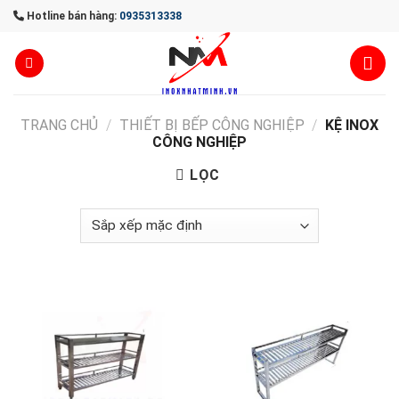
Skip
Hotline bán hàng:
0935313338
to
content
TRANG CHỦ
/
THIẾT BỊ BẾP CÔNG NGHIỆP
/
KỆ INOX
CÔNG NGHIỆP
LỌC