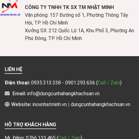
CÔNG TY TNHH TK SX TM NHẬT MINH
Văn phòng: 157 Đường số 1, Phường Thông Tây
Hội, TP. Hồ Chí Minh
Xưởng SX: 212 Quốc Lộ 1A, Khu Phố 3, Phường An
Phú Đông, TP. Hồ Chí Minh
LIÊN HỆ
Điện thoại:
0935.313.338 - 0901.293.636
(
Call / Zalo
)
Email:
info@dungcunhahangkhachsan.vn
Website:
inoxnhatminh.vn
|
dungcunhahangkhachsan.vn
HỖ TRỢ KHÁCH HÀNG
Mr. Đăng:
0766.133.465
(
Call / Zalo
)