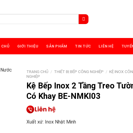
 CHỦ
GIỚI THIỆU
SẢN PHẨM
TIN TỨC
LIÊN HỆ
TUYỂ
TRANG CHỦ
/
THIẾT BỊ BẾP CÔNG NGHIỆP
/
KỆ INOX CÔ
NGHIỆP
Kệ Bếp Inox 2 Tầng Treo Tườ
Có Khay BE-NMKI03
Xuất xứ: Inox Nhật Minh