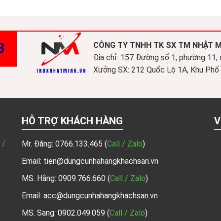
8
CÔNG TY TNHH TK SX TM NHẬT 
Địa chỉ: 157 Đường số 1, phường 11,
Xưởng SX: 212 Quốc Lộ 1A, Khu Phố 3
HỖ TRỢ KHÁCH HÀNG
V
 /
Mr. Đăng:
0766.133.465
(
Call / Zalo
)
Email: tien@dungcunhahangkhachsan.vn
MS. Hằng:
0909.766.660
(
Call / Zalo
)
Email: acc@dungcunhahangkhachsan.vn
MS. Sang:
0902.049.059
(
Call / Zalo
)