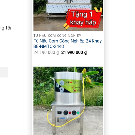
ng tối
TỦ NẤU CƠM CÔNG NGHIỆP
Tủ Nấu Cơm Công Nghiệp 24 Khay
BE-NMTC-24KD
24 190 000
₫
Giá
21 990 000
₫
Giá
gốc
hiện
là:
tại
24
là:
190
21
000 ₫.
990
000 ₫.