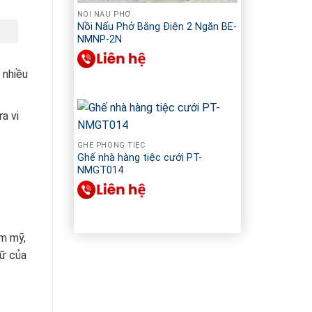
NỒI NẤU PHỞ
Nồi Nấu Phở Bằng Điện 2 Ngăn BE-
NMNP-2N
 nhiều
a vi
GHẾ PHÒNG TIỆC
Ghế nhà hàng tiệc cưới PT-
NMGT014
ẩm mỹ,
rữ của