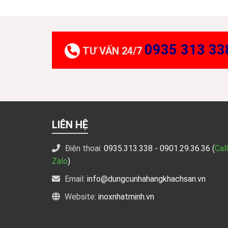
0935 313 33
TƯ VẤN 24/7
LIÊN HỆ
Điện thoại:
0935.313.338
- 0901.29.36.36 (
Call
Zalo
)
Email:
info@dungcunhahangkhachsan.vn
Website:
inoxnhatminh.vn