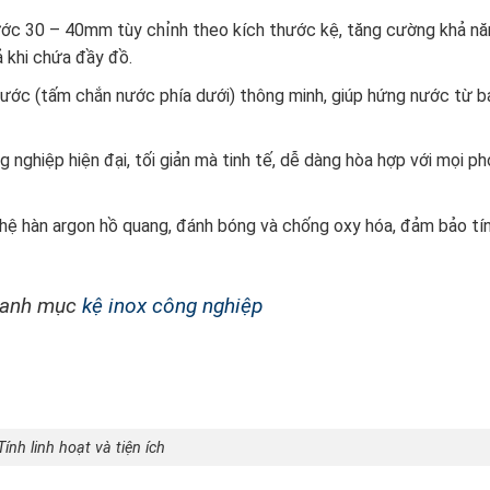
ước 30 – 40mm tùy chỉnh theo kích thước kệ, tăng cường khả n
ả khi chứa đầy đồ.
ước (tấm chắn nước phía dưới) thông minh, giúp hứng nước từ bá
nghiệp hiện đại, tối giản mà tinh tế, dễ dàng hòa hợp với mọi p
ghệ hàn argon hồ quang, đánh bóng và chống oxy hóa, đảm bảo tí
 danh mục
kệ inox công nghiệp
Tính linh hoạt và tiện ích