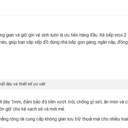
ng gian và giữ gìn vệ sinh luôn là ưu tiên hàng đầu. Kệ bếp inox 2
hảo, giúp bạn sắp xếp đồ dùng nhà bếp gọn gàng, ngăn nắp, đồng
ất liệu và thiết kế ưu việt
4 dày 1mm, đảm bảo độ bền vượt trội, chống gỉ sét, ăn mòn và c
uôn giữ cho kệ sạch sẽ và mới mẻ.
ẳng rộng rãi cung cấp không gian lưu trữ thoải mái cho nhiều loại
ọ…