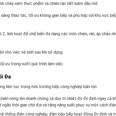
ánh cháy xém thực phẩm và chiên rán tiết kiệm dầu mỡ.
dàng thao tác, tối ưu không gian bếp và phù hợp với khu vực bế
C, linh hoạt để chế biến đa dạng các món chiên, rán, áp chảo như
ện cho việc vệ sinh sau khi sử dụng.
ối ưu trong suốt quá trình làm việc.
ối Đa
 liên tục trong môi trường bếp công nghiệp bận rộn:
hiên nóng lên nhanh chóng và duy trì nhiệt độ ổn định ngay cả kh
rút ngắn thời gian chờ đợi và tăng năng suất phục vụ một cách đán
ệ thống điện công nghiệp, đảm bảo bếp hoạt động ổn định và 