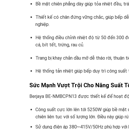
Bề mặt chiên phẳng dày giúp tỏa nhiệt đều, tr
Thiết kế có chân đứng vững chắc, giúp bếp dễ 
nghiệp.
Hệ thống điều chỉnh nhiệt độ từ 50 đến 300 độ 
cá, bít tết, trứng, rau củ.
Trang bị khay chắn dầu mỡ dễ tháo rời, thuận ti
Hệ thống tản nhiệt giúp bếp duy trì công suất t
Sức Mạnh Vượt Trội Cho Năng Suất T
Berjaya BE-NMBCPN13 được thiết kế để hoạt động
Công suất cực lớn lên tới 5250W giúp bề mặt c
chiên liên tục với số lượng lớn. Điều này giúp 
Sử dụng điện áp 380~415V/50Hz phù hợp với h