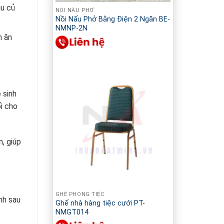
au củ
NỒI NẤU PHỞ
Nồi Nấu Phở Bằng Điện 2 Ngăn BE-
NMNP-2N
n ăn
 sinh
i cho
, giúp
GHẾ PHÒNG TIỆC
nh sau
Ghế nhà hàng tiệc cưới PT-
NMGT014