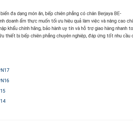
ế biến đa dạng món ăn, bếp chiên phẳng có chân Berjaya BE-
nh doanh ẩm thực muốn tối ưu hiệu quả làm việc và nâng cao ch
ập khẩu chính hãng, bảo hành uy tín và hỗ trợ giao hàng nhanh t
hữu thiết bị bếp chiên phẳng chuyên nghiệp, đáp ứng tốt nhu cầu 
PN17
PN16
N15
N14