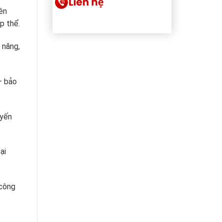
ên
p thể.
 năng,
– bảo
uyến
ại
 công