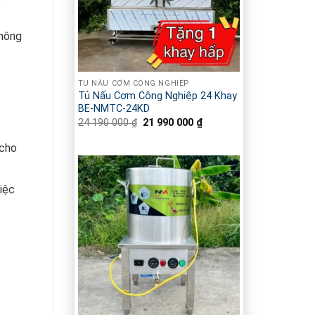
không
TỦ NẤU CƠM CÔNG NGHIỆP
Tủ Nấu Cơm Công Nghiệp 24 Khay
BE-NMTC-24KD
24 190 000
₫
Giá
21 990 000
₫
Giá
gốc
hiện
là:
tại
 cho
24
là:
190
21
000 ₫.
990
000 ₫.
iệc