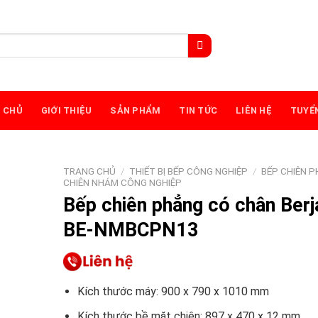
 CHỦ
GIỚI THIỆU
SẢN PHẨM
TIN TỨC
LIÊN HỆ
TUYỂ
TRANG CHỦ
/
THIẾT BỊ BẾP CÔNG NGHIỆP
/
BẾP CHIÊN 
CHIÊN NHÁM CÔNG NGHIỆP
Bếp chiên phẳng có chân Berj
BE-NMBCPN13
Kích thước máy: 900 x 790 x 1010 mm
Kích thước bề mặt chiên: 897 x 470 x 12 mm