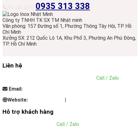
0935 313 338
Tư vấn 24/7
Công ty TNHH TK SX TM Nhật minh
Văn phòng: 157 Đường số 1, Phường Thông Tây Hội, TP. Hồ
Chí Minh
Xưởng SX: 212 Quốc Lộ 1A, Khu Phố 3, Phường An Phú Đông,
TP. Hồ Chí Minh
Liên hệ
Điện thoại:
0935.313.338 - 0901.293.636
(
Call / Zalo
)
Email:
info@dungcunhahangkhachsan.vn
Website:
inoxnhatminh.vn
|
dungcunhahangkhachsan.vn
Hỗ trợ khách hàng
Mr. Đăng:
0766.133.465
(
Call / Zalo
)
Email: tien@dungcunhahangkhachsan.vn