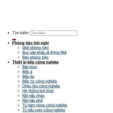
© 2026
Inox Nhat Minh.
All rights reserved.
Tìm kiếm:
Phòng tiệc hội nghị
Ghế phòng tiệc
Bục sân khấu di động NM
Bàn phòng tiệc
Thiết bị bếp công nghiệp
Bàn inox
Bếp á
Bếp âu
Bếp từ công nghiệp
Chậu rửa công nghiệp
Hệ thống hút khói
Nồi nấu cháo
Nồi nấu phở
Tủ hâm nóng công nghiệp
Tủ nấu cơm công nghiệp