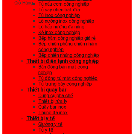
Giỏ Hàng
Tủ nấu cơm công nghiệp
Tủ sây chén bát đĩa
Tủ inox công nghiệp
Lò nướng inox công nghiệp
Lò hấp nướng đa năng
Kệ inox công nghiệp
Bếp hầm công nghiệp giá rẻ
Bếp chiên phẳng chiên nhám
công nghiệp
Bếp chiên nhúng công nghiệp
Thiết bị điện lạnh công nghiệp
Bàn đông bàn mát công
nghiệp
Tủ đông tủ mát công nghiệp
Tủ trưng bày công nghiệp
Thiết bị quầy bar
Dụng cụ pha chế
Thiết bị rửa ly
Quầy bar inox
Thùng đá inox
Thiết bị y tế
Giường y tế
Tủ y tế