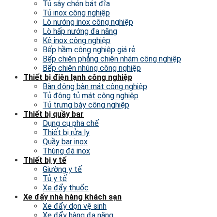
Tủ sây chén bát đĩa
Tủ inox công nghiệp
Lò nướng inox công nghiệp
Lò hấp nướng đa năng
Kệ inox công nghiệp
Bếp hầm công nghiệp giá rẻ
Bếp chiên phẳng chiên nhám công nghiệp
Bếp chiên nhúng công nghiệp
Thiết bị điện lạnh công nghiệp
Bàn đông bàn mát công nghiệp
Tủ đông tủ mát công nghiệp
Tủ trưng bày công nghiệp
Thiết bị quầy bar
Dụng cụ pha chế
Thiết bị rửa ly
Quầy bar inox
Thùng đá inox
Thiết bị y tế
Giường y tế
Tủ y tế
Xe đẩy thuốc
Xe đẩy nhà hàng khách sạn
Xe đẩy dọn vệ sinh
Xe đẩy hàng đa năng