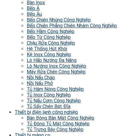
Bàn Inox
Bếp Á
Bếp Âu
Bếp Chiên Nhúng Công Nghiệp
Bếp Chiên Phẳng Chiên Nhám Công Nghiệp
Bếp Hầm Công Nghiệp
Bếp Từ Công Nghiệp
Chậu Rửa Công Nghiệp
Hệ Thống Hút Khói
Kệ Inox Công Nghiệp
Lò Hấp Nướng Đa Năng
Lò Nướng Inox Công Nghiệp
Máy Rửa Chén Công Nghiệp
Nồi Nấu Cháo
Nồi Nấu Phở
Tủ Hâm Nóng Công Nghiệp
Tủ Inox Công Nghiệp
Tủ Nấu Cơm Công Nghiệp
Tủ Sấy Chén Bát Đĩa
Thiết bị điện lạnh công nghiệp
Bàn Đông Bàn Mát Công Nghiệp
Tủ Đông Tủ Mát Công Nghiệp
Tủ Trưng Bày Công Nghiệp
Thiết bị màng co