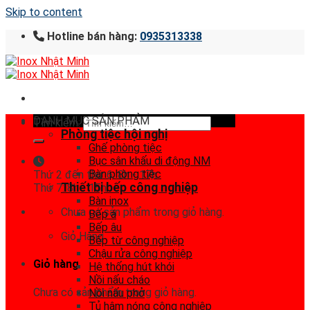
Skip to content
Hotline bán hàng:
0935313338
DANH MỤC SẢN PHẨM
Tìm kiếm:
Phòng tiệc hội nghị
Ghế phòng tiệc
Bục sân khấu di động NM
Bàn phòng tiệc
Thứ 2 đến thứ 6: 8h - 17h
Thiết bị bếp công nghiệp
Thứ 7: 8h - 15h
Bàn inox
Chưa có sản phẩm trong giỏ hàng.
Bếp á
Bếp âu
Giỏ Hàng
Bếp từ công nghiệp
Chậu rửa công nghiệp
Giỏ hàng
Hệ thống hút khói
Nồi nấu cháo
Chưa có sản phẩm trong giỏ hàng.
Nồi nấu phở
Tủ hâm nóng công nghiệp