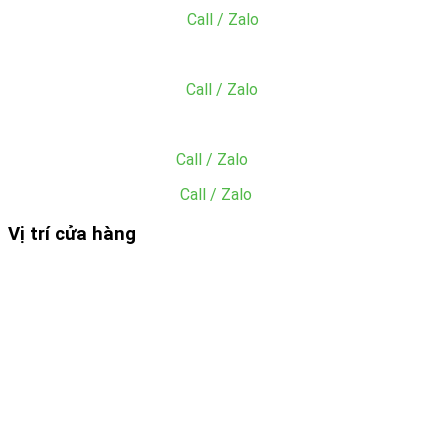
MS. Hằng:
0909.766.660
(
Call / Zalo
)
Email: acc@dungcunhahangkhachsan.vn
MS. Sang:
0902.049.059
(
Call / Zalo
)
Email: sang@dungcunhahangkhachsan.vn
Mr. Tiền:
0985.945.227
(
Call / Zalo
)
Ms. Hiền: 0865.049.059
(
Call / Zalo
)
Vị trí cửa hàng