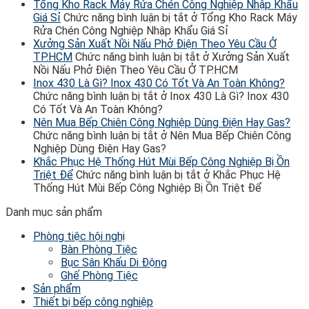
Tổng Kho Rack Máy Rửa Chén Công Nghiệp Nhập Khẩu
Giá Sỉ
Chức năng bình luận bị tắt
ở Tổng Kho Rack Máy
Rửa Chén Công Nghiệp Nhập Khẩu Giá Sỉ
Xưởng Sản Xuất Nồi Nấu Phở Điện Theo Yêu Cầu Ở
TP.HCM
Chức năng bình luận bị tắt
ở Xưởng Sản Xuất
Nồi Nấu Phở Điện Theo Yêu Cầu Ở TP.HCM
Inox 430 Là Gì? Inox 430 Có Tốt Và An Toàn Không?
Chức năng bình luận bị tắt
ở Inox 430 Là Gì? Inox 430
Có Tốt Và An Toàn Không?
Nên Mua Bếp Chiên Công Nghiệp Dùng Điện Hay Gas?
Chức năng bình luận bị tắt
ở Nên Mua Bếp Chiên Công
Nghiệp Dùng Điện Hay Gas?
Khắc Phục Hệ Thống Hút Mùi Bếp Công Nghiệp Bị Ồn
Triệt Để
Chức năng bình luận bị tắt
ở Khắc Phục Hệ
Thống Hút Mùi Bếp Công Nghiệp Bị Ồn Triệt Để
Danh mục sản phẩm
Phòng tiệc hội nghị
Bàn Phòng Tiệc
Bục Sân Khấu Di Động
Ghế Phòng Tiệc
Sản phẩm
Thiết bị bếp công nghiệp