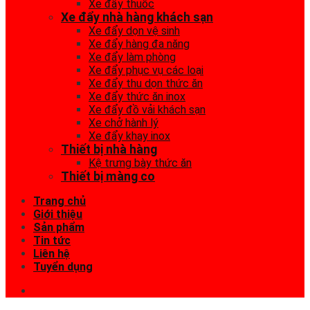
Xe đẩy thuốc
Xe đẩy nhà hàng khách sạn
Xe đẩy dọn vệ sinh
Xe đẩy hàng đa năng
Xe đẩy làm phòng
Xe đẩy phục vụ các loại
Xe đẩy thu dọn thức ăn
Xe đẩy thức ăn inox
Xe đẩy đồ vải khách sạn
Xe chở hành lý
Xe đẩy khay inox
Thiết bị nhà hàng
Kệ trưng bày thức ăn
Thiết bị màng co
Trang chủ
Giới thiệu
Sản phẩm
Tin tức
Liên hệ
Tuyển dụng