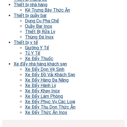
Thiết bị nhà hàng
Kệ Trưng Bày Thức Ăn
Thiết bị quầy bar
Dụng Cụ Pha Chế
Quầy Bar Inox
Thiết Bị Rửa Ly
Thùng Đá Inox
Thiết bị y tế
Giường Y Tế
Tủ Y Tế
Xe Đẩy Thuốc
Xe đẩy nhà hàng khách sạn
Xe Đẩy Dọn Vệ Sinh
Xe Đẩy Đồ Vải Khách Sạn
Xe Đẩy Hàng Đa Năng
Xe Đẩy Hành Lý
Xe Đẩy Khay Inox
Xe Đẩy Làm Phòng
Xe Đẩy Phục Vụ Các Loại
Xe Đẩy Thu Dọn Thức Ăn
Xe Đẩy Thức Ăn Inox