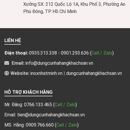
Xưởng SX: 212 Quốc Lộ 1A, Khu Phố 3, Phường An
Phú Đông, TP. Hồ Chí Minh
LIÊN HỆ
Điện thoại:
0935.313.338 - 0901.293.636
(
Call / Zalo
)
Email:
info@dungcunhahangkhachsan.vn
Website:
inoxnhatminh.vn
|
dungcunhahangkhachsan.vn
HỖ TRỢ KHÁCH HÀNG
Mr. Đăng:
0766.133.465
(
Call / Zalo
)
Email: tien@dungcunhahangkhachsan.vn
MS. Hằng:
0909.766.660
(
Call / Zalo
)