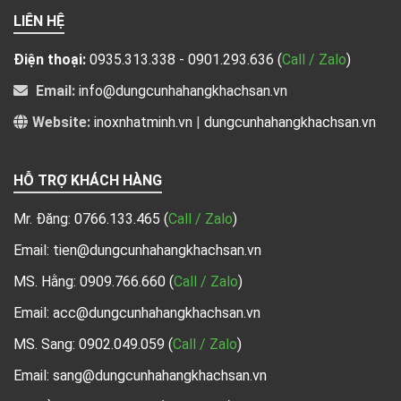
LIÊN HỆ
Điện thoại:
0935.313.338 - 0901.293.636
(
Call / Zalo
)
Email:
info@dungcunhahangkhachsan.vn
Website:
inoxnhatminh.vn
|
dungcunhahangkhachsan.vn
HỖ TRỢ KHÁCH HÀNG
Mr. Đăng:
0766.133.465
(
Call / Zalo
)
Email: tien@dungcunhahangkhachsan.vn
MS. Hằng:
0909.766.660
(
Call / Zalo
)
Email: acc@dungcunhahangkhachsan.vn
MS. Sang:
0902.049.059
(
Call / Zalo
)
Email: sang@dungcunhahangkhachsan.vn