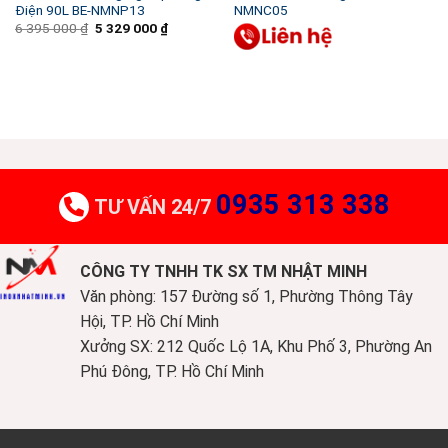
Điện 90L BE-NMNP13
NMNC05
6 395 000
₫
Giá
5 329 000
₫
Giá
gốc
hiện
là:
tại
6
là:
395
5
000 ₫.
329
000 ₫.
0935 313 338
TƯ VẤN 24/7
CÔNG TY TNHH TK SX TM NHẬT MINH
Văn phòng: 157 Đường số 1, Phường Thông Tây
Hội, TP. Hồ Chí Minh
Xưởng SX: 212 Quốc Lộ 1A, Khu Phố 3, Phường An
Phú Đông, TP. Hồ Chí Minh