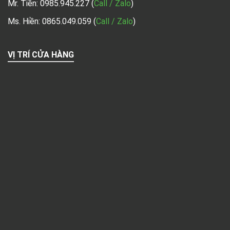
Mr. Tiền:
0985.945.227
(
Call / Zalo
)
Ms. Hiền: 0865.049.059
(
Call / Zalo
)
VỊ TRÍ CỬA HÀNG