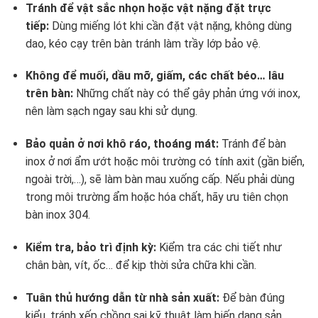
Tránh để vật sắc nhọn hoặc vật nặng đặt trực
tiếp:
Dùng miếng lót khi cần đặt vật nặng, không dùng
dao, kéo cạy trên bàn tránh làm trầy lớp bảo vệ.
Không để muối, dầu mỡ, giấm, các chất béo… lâu
trên bàn:
Những chất này có thể gây phản ứng với inox,
nên làm sạch ngay sau khi sử dụng.
Bảo quản ở nơi khô ráo, thoáng mát:
Tránh để bàn
inox ở nơi ẩm ướt hoặc môi trường có tính axit (gần biển,
ngoài trời,…), sẽ làm bàn mau xuống cấp. Nếu phải dùng
trong môi trường ẩm hoặc hóa chất, hãy ưu tiên chọn
bàn inox 304.
Kiểm tra, bảo trì định kỳ:
Kiểm tra các chi tiết như
chân bàn, vít, ốc… để kịp thời sửa chữa khi cần.
Tuân thủ hướng dẫn từ nhà sản xuất:
Để bàn đúng
kiểu, tránh xếp chồng sai kỹ thuật làm biến dạng sản