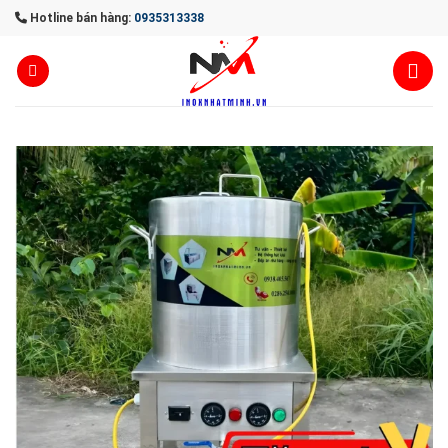
Skip
Hotline bán hàng:
0935313338
to
content