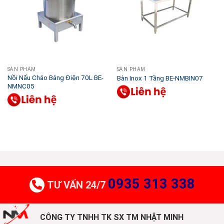
SẢN PHẨM
SẢN PHẨM
Nồi Nấu Cháo Bằng Điện 70L BE-
Bàn Inox 1 Tầng BE-NMBIN07
NMNC05
0935 313 338
TƯ VẤN 24/7
CÔNG TY TNHH TK SX TM NHẬT MINH