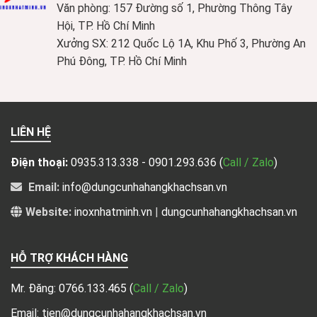
Văn phòng: 157 Đường số 1, Phường Thông Tây
Hội, TP. Hồ Chí Minh
Xưởng SX: 212 Quốc Lộ 1A, Khu Phố 3, Phường An
Phú Đông, TP. Hồ Chí Minh
LIÊN HỆ
Điện thoại:
0935.313.338 - 0901.293.636
(
Call / Zalo
)
Email:
info@dungcunhahangkhachsan.vn
Website:
inoxnhatminh.vn
|
dungcunhahangkhachsan.vn
HỖ TRỢ KHÁCH HÀNG
Mr. Đăng:
0766.133.465
(
Call / Zalo
)
Email: tien@dungcunhahangkhachsan.vn