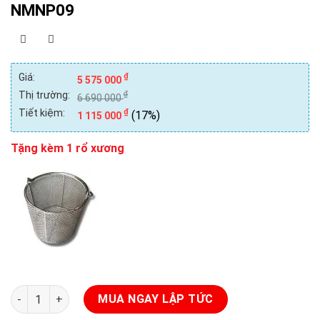
NMNP09
Giá:
₫
5 575 000
Thị trường:
₫
6 690 000
Tiết kiệm:
₫
(17%)
1 115 000
Tặng kèm 1 rổ xương
Nồi Nấu Phở Công Nghiệp Điện 100L BE-NMNP09 số lượng
MUA NGAY LẬP TỨC