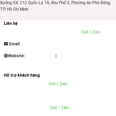
Xưởng SX: 212 Quốc Lộ 1A, Khu Phố 3, Phường An Phú Đông,
TP. Hồ Chí Minh
Liên hệ
Điện thoại:
0935.313.338 - 0901.293.636
(
Call / Zalo
)
Email:
info@dungcunhahangkhachsan.vn
Website:
inoxnhatminh.vn
|
dungcunhahangkhachsan.vn
Hỗ trợ khách hàng
Mr. Đăng:
0766.133.465
(
Call / Zalo
)
Email: tien@dungcunhahangkhachsan.vn
MS. Hằng:
0909.766.660
(
Call / Zalo
)