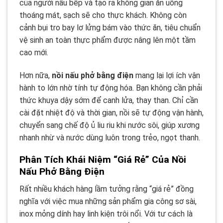
của người nấu bếp và tạo ra không gian ăn uống
thoáng mát, sạch sẽ cho thực khách. Không còn
cảnh bụi tro bay lơ lửng bám vào thức ăn, tiêu chuẩn
vệ sinh an toàn thực phẩm được nâng lên một tầm
cao mới.
Hơn nữa,
nồi nấu phở bằng điện
mang lại lợi ích vận
hành to lớn nhờ tính tự động hóa. Bạn không cần phải
thức khuya dậy sớm để canh lửa, thay than. Chỉ cần
cài đặt nhiệt độ và thời gian, nồi sẽ tự động vận hành,
chuyển sang chế độ ủ liu riu khi nước sôi, giúp xương
nhanh nhừ và nước dùng luôn trong trẻo, ngọt thanh.
Phân Tích Khái Niệm “Giá Rẻ” Của Nồi
Nấu Phở Bằng Điện
Rất nhiều khách hàng lầm tưởng rằng “giá rẻ” đồng
nghĩa với việc mua những sản phẩm gia công sơ sài,
inox mỏng dính hay linh kiện trôi nổi. Với tư cách là