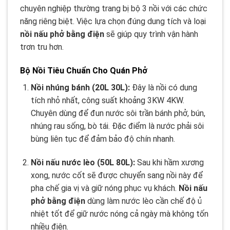
chuyên nghiệp thường trang bị bộ 3 nồi với các chức
năng riêng biệt. Việc lựa chọn đúng dung tích và loại
nồi nấu phở bằng điện
sẽ giúp quy trình vận hành
trơn tru hơn.
Bộ Nồi Tiêu Chuẩn Cho Quán Phở
Nồi nhúng bánh (20L 30L):
Đây là nồi có dung
tích nhỏ nhất, công suất khoảng 3KW 4KW.
Chuyên dùng để đun nước sôi trần bánh phở, bún,
nhúng rau sống, bò tái. Đặc điểm là nước phải sôi
bùng liên tục để đảm bảo độ chín nhanh.
Nồi nấu nước lèo (50L 80L):
Sau khi hầm xương
xong, nước cốt sẽ được chuyển sang nồi này để
pha chế gia vị và giữ nóng phục vụ khách.
Nồi nấu
phở bằng điện
dùng làm nước lèo cần chế độ ủ
nhiệt tốt để giữ nước nóng cả ngày mà không tốn
nhiều điện.