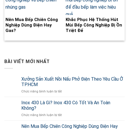
Nên Mua Bếp Chiên Công
Khắc Phục Hệ Thống Hút
Nghiệp Dùng Điện Hay
Mùi Bếp Công Nghiệp Bị Ồn
Gas?
Triệt Để
BÀI VIẾT MỚI NHẤT
Xưởng Sản Xuất Nồi Nấu Phở Điện Theo Yêu Cầu Ở
TP.HCM
Chức năng bình luận bị tắt
ở
Xưởng
Sản
Inox 430 Là Gì? Inox 430 Có Tốt Và An Toàn
Xuất
Không?
Nồi
Chức năng bình luận bị tắt
ở
Nấu
Inox
Phở
430
Nên Mua Bếp Chiên Công Nghiệp Dùng Điện Hay
Điện