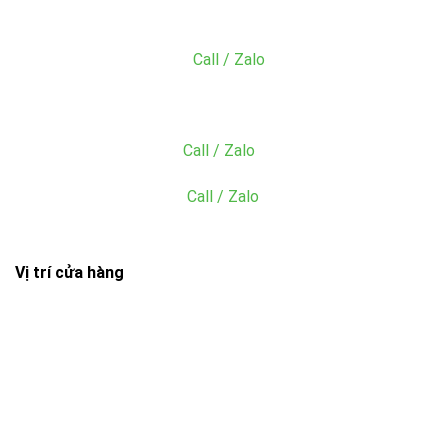
Email: acc@dungcunhahangkhachsan.vn
MS. Sang:
0902.049.059
(
Call / Zalo
)
Email: sang@dungcunhahangkhachsan.vn
Mr. Tiền:
0985.945.227
(
Call / Zalo
)
Ms. Hiền: 0865.049.059
(
Call / Zalo
)
Vị trí cửa hàng