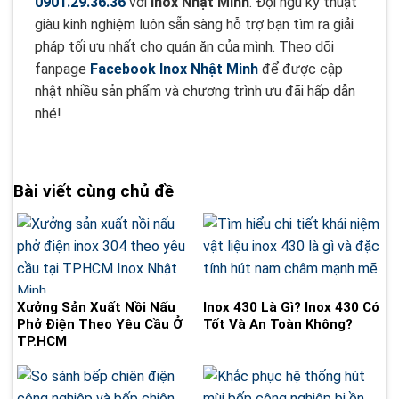
0901.29.36.36
với
Inox Nhật Minh
. Đội ngũ kỹ thuật
giàu kinh nghiệm luôn sẵn sàng hỗ trợ bạn tìm ra giải
pháp tối ưu nhất cho quán ăn của mình. Theo dõi
fanpage
Facebook Inox Nhật Minh
để được cập
nhật nhiều sản phẩm và chương trình ưu đãi hấp dẫn
nhé!
Bài viết cùng chủ đề
Xưởng Sản Xuất Nồi Nấu
Inox 430 Là Gì? Inox 430 Có
Phở Điện Theo Yêu Cầu Ở
Tốt Và An Toàn Không?
TP.HCM