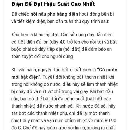
Điện Để Đạt Hiệu Suất Cao Nhất
Để chiếc
nồi nấu phở bằng điện
hoạt động bền bỉ
và tiết kiệm điện, bạn cần tuân thủ quy trình sau:
Đầu tiên là khâu lắp đặt. Cần sử dụng dây dẫn điện
có tiết diện đủ lớn (dây 4.0 trở lên cho nồi to) và bắt
buộc phải có dây tiếp địa (nối đất) để đảm bảo an
toàn tuyệt đối cho người dùng.
Khi vận hành, nguyên tắc bất di bất dịch là
“Có nước
mới bật điện”
. Tuyệt đối không bật thanh nhiệt khi
trong nồi không có nước, điều này sẽ làm thanh nhiệt
bị cháy đỏ và nứt vỡ chỉ trong vài giây. Khi bắt đầu
nấu, bạn có thể bật tối đa công suất (bật hết các
thanh nhiệt) để nước nhanh sôi. Khi nước đã sôi, hãy
tắt bớt các thanh nhiệt phụ, chỉ để lại một thanh
nhiệt duy nhất và vặn núm chỉnh nhiệt về mức 80 90
độ C. Chế độ này giúp nước sôi liu riu, xương ra chất