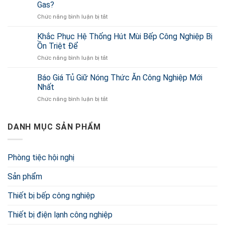
Là
Theo
Gas?
Gì?
Yêu
Chức năng bình luận bị tắt
ở
Inox
Cầu
Nên
430
Ở
Mua
Khắc Phục Hệ Thống Hút Mùi Bếp Công Nghiệp Bị
Có
TP.HCM
Bếp
Tốt
Ồn Triệt Để
Chiên
Và
Chức năng bình luận bị tắt
ở
Công
An
Khắc
Nghiệp
Toàn
Phục
Báo Giá Tủ Giữ Nóng Thức Ăn Công Nghiệp Mới
Dùng
Không?
Hệ
Điện
Nhất
Thống
Hay
Chức năng bình luận bị tắt
ở
Hút
Gas?
Báo
Mùi
Giá
Bếp
Tủ
DANH MỤC SẢN PHẨM
Công
Giữ
Nghiệp
Nóng
Bị
Thức
Ồn
Phòng tiệc hội nghị
Ăn
Triệt
Công
Để
Sản phẩm
Nghiệp
Mới
Nhất
Thiết bị bếp công nghiệp
Thiết bị điện lạnh công nghiệp