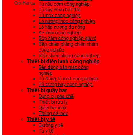
Giỏ Hàng
Tủ nấu cơm công nghiệp
Tủ sây chén bát đĩa
Tủ inox công nghiệp
Lò nướng inox công nghiệp
Lò hấp nướng đa năng
Kệ inox công nghiệp
Bếp hầm công nghiệp giá rẻ
Bếp chiên phẳng chiên nhám
công nghiệp
Bếp chiên nhúng công nghiệp
Thiết bị điện lạnh công nghiệp
Bàn đông bàn mát công
nghiệp
Tủ đông tủ mát công nghiệp
Tủ trưng bày công nghiệp
Thiết bị quầy bar
Dụng cụ pha chế
Thiết bị rửa ly
Quầy bar inox
Thùng đá inox
Thiết bị y tế
Giường y tế
Tủ y tế