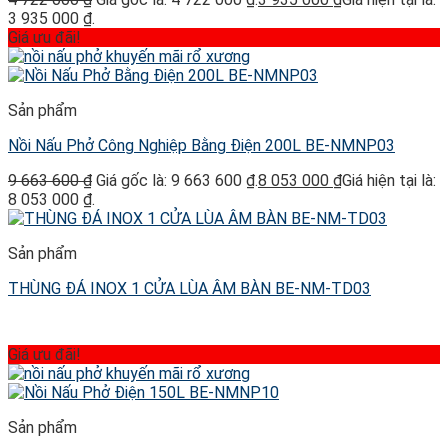
3 935 000 ₫.
Giá ưu đãi!
Sản phẩm
Nồi Nấu Phở Công Nghiệp Bằng Điện 200L BE-NMNP03
9 663 600
₫
Giá gốc là: 9 663 600 ₫.
8 053 000
₫
Giá hiện tại là:
8 053 000 ₫.
Sản phẩm
THÙNG ĐÁ INOX 1 CỬA LÙA ÂM BÀN BE-NM-TD03
Giá ưu đãi!
Sản phẩm