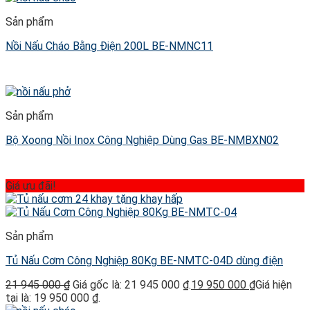
Sản phẩm
Nồi Nấu Cháo Bằng Điện 200L BE-NMNC11
Sản phẩm
Bộ Xoong Nồi Inox Công Nghiệp Dùng Gas BE-NMBXN02
Giá ưu đãi!
Sản phẩm
Tủ Nấu Cơm Công Nghiệp 80Kg BE-NMTC-04D dùng điện
21 945 000
₫
Giá gốc là: 21 945 000 ₫.
19 950 000
₫
Giá hiện
tại là: 19 950 000 ₫.