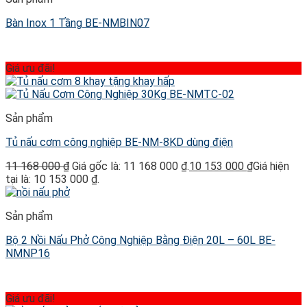
Bàn Inox 1 Tầng BE-NMBIN07
Giá ưu đãi!
Sản phẩm
Tủ nấu cơm công nghiệp BE-NM-8KD dùng điện
11 168 000
₫
Giá gốc là: 11 168 000 ₫.
10 153 000
₫
Giá hiện
tại là: 10 153 000 ₫.
Sản phẩm
Bộ 2 Nồi Nấu Phở Công Nghiệp Bằng Điện 20L – 60L BE-
NMNP16
Giá ưu đãi!