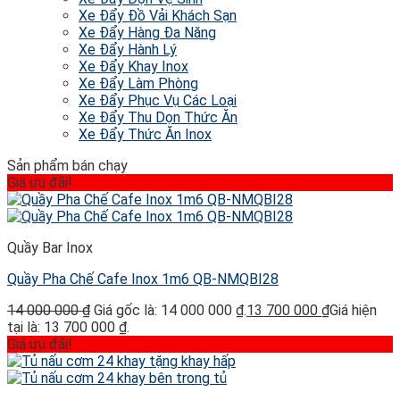
Xe Đẩy Đồ Vải Khách Sạn
Xe Đẩy Hàng Đa Năng
Xe Đẩy Hành Lý
Xe Đẩy Khay Inox
Xe Đẩy Làm Phòng
Xe Đẩy Phục Vụ Các Loại
Xe Đẩy Thu Dọn Thức Ăn
Xe Đẩy Thức Ăn Inox
Sản phẩm bán chạy
Giá ưu đãi!
Quầy Bar Inox
Quầy Pha Chế Cafe Inox 1m6 QB-NMQBI28
14 000 000
₫
Giá gốc là: 14 000 000 ₫.
13 700 000
₫
Giá hiện
tại là: 13 700 000 ₫.
Giá ưu đãi!