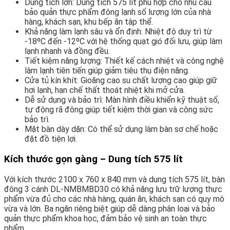
Dung tích lớn: Dung tích 575 lít phù hợp cho nhu cầu
bảo quản thực phẩm đông lạnh số lượng lớn của nhà
hàng, khách sạn, khu bếp ăn tập thể.
Khả năng làm lạnh sâu và ổn định: Nhiệt độ duy trì từ
-18ºC đến -12ºC với hệ thống quạt gió đối lưu, giúp làm
lạnh nhanh và đồng đều.
Tiết kiệm năng lượng: Thiết kế cách nhiệt và công nghệ
làm lạnh tiên tiến giúp giảm tiêu thụ điện năng.
Cửa tủ kín khít: Gioăng cao su chất lượng cao giúp giữ
hơi lạnh, hạn chế thất thoát nhiệt khi mở cửa.
Dễ sử dụng và bảo trì: Màn hình điều khiển kỹ thuật số,
tự động rã đông giúp tiết kiệm thời gian và công sức
bảo trì.
Mặt bàn dày dặn: Có thể sử dụng làm bàn sơ chế hoặc
đặt đồ tiện lợi.
Kích thước gọn gàng – Dung tích 575 lít
Với kích thước 2100 x 760 x 840 mm và dung tích 575 lít, bàn
đông 3 cánh DL-NMBMBD30 có khả năng lưu trữ lượng thực
phẩm vừa đủ cho các nhà hàng, quán ăn, khách sạn có quy mô
vừa và lớn. Ba ngăn riêng biệt giúp dễ dàng phân loại và bảo
quản thực phẩm khoa học, đảm bảo vệ sinh an toàn thực
phẩm.