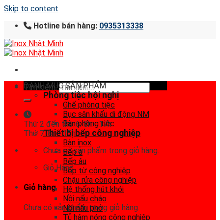
Skip to content
Hotline bán hàng:
0935313338
DANH MỤC SẢN PHẨM
Tìm kiếm:
Phòng tiệc hội nghị
Ghế phòng tiệc
Bục sân khấu di động NM
Bàn phòng tiệc
Thứ 2 đến thứ 6: 8h - 17h
Thiết bị bếp công nghiệp
Thứ 7: 8h - 15h
Bàn inox
Chưa có sản phẩm trong giỏ hàng.
Bếp á
Bếp âu
Giỏ Hàng
Bếp từ công nghiệp
Chậu rửa công nghiệp
Giỏ hàng
Hệ thống hút khói
Nồi nấu cháo
Chưa có sản phẩm trong giỏ hàng.
Nồi nấu phở
Tủ hâm nóng công nghiệp