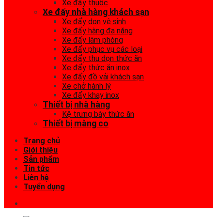
Xe đẩy thuốc
Xe đẩy nhà hàng khách sạn
Xe đẩy dọn vệ sinh
Xe đẩy hàng đa năng
Xe đẩy làm phòng
Xe đẩy phục vụ các loại
Xe đẩy thu dọn thức ăn
Xe đẩy thức ăn inox
Xe đẩy đồ vải khách sạn
Xe chở hành lý
Xe đẩy khay inox
Thiết bị nhà hàng
Kệ trưng bày thức ăn
Thiết bị màng co
Trang chủ
Giới thiệu
Sản phẩm
Tin tức
Liên hệ
Tuyển dụng