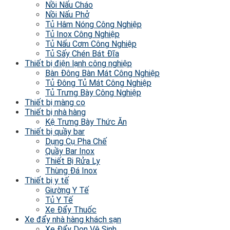
Nồi Nấu Cháo
Nồi Nấu Phở
Tủ Hâm Nóng Công Nghiệp
Tủ Inox Công Nghiệp
Tủ Nấu Cơm Công Nghiệp
Tủ Sấy Chén Bát Đĩa
Thiết bị điện lạnh công nghiệp
Bàn Đông Bàn Mát Công Nghiệp
Tủ Đông Tủ Mát Công Nghiệp
Tủ Trưng Bày Công Nghiệp
Thiết bị màng co
Thiết bị nhà hàng
Kệ Trưng Bày Thức Ăn
Thiết bị quầy bar
Dụng Cụ Pha Chế
Quầy Bar Inox
Thiết Bị Rửa Ly
Thùng Đá Inox
Thiết bị y tế
Giường Y Tế
Tủ Y Tế
Xe Đẩy Thuốc
Xe đẩy nhà hàng khách sạn
Xe Đẩy Dọn Vệ Sinh