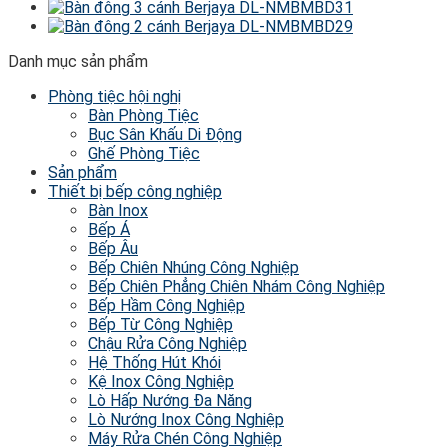
Danh mục sản phẩm
Phòng tiệc hội nghị
Bàn Phòng Tiệc
Bục Sân Khấu Di Động
Ghế Phòng Tiệc
Sản phẩm
Thiết bị bếp công nghiệp
Bàn Inox
Bếp Á
Bếp Âu
Bếp Chiên Nhúng Công Nghiệp
Bếp Chiên Phẳng Chiên Nhám Công Nghiệp
Bếp Hầm Công Nghiệp
Bếp Từ Công Nghiệp
Chậu Rửa Công Nghiệp
Hệ Thống Hút Khói
Kệ Inox Công Nghiệp
Lò Hấp Nướng Đa Năng
Lò Nướng Inox Công Nghiệp
Máy Rửa Chén Công Nghiệp