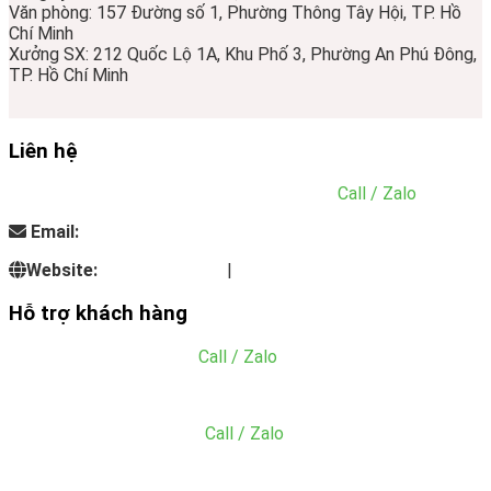
Văn phòng: 157 Đường số 1, Phường Thông Tây Hội, TP. Hồ
Chí Minh
Xưởng SX: 212 Quốc Lộ 1A, Khu Phố 3, Phường An Phú Đông,
TP. Hồ Chí Minh
Liên hệ
Điện thoại:
0935.313.338 - 0901.293.636
(
Call / Zalo
)
Email:
info@dungcunhahangkhachsan.vn
Website:
inoxnhatminh.vn
|
dungcunhahangkhachsan.vn
Hỗ trợ khách hàng
Mr. Đăng:
0766.133.465
(
Call / Zalo
)
Email: tien@dungcunhahangkhachsan.vn
MS. Hằng:
0909.766.660
(
Call / Zalo
)
Email: acc@dungcunhahangkhachsan.vn