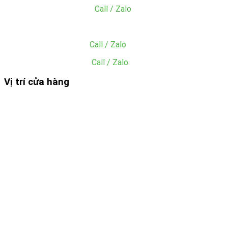
MS. Sang:
0902.049.059
(
Call / Zalo
)
Email: sang@dungcunhahangkhachsan.vn
Mr. Tiền:
0985.945.227
(
Call / Zalo
)
Ms. Hiền: 0865.049.059
(
Call / Zalo
)
Vị trí cửa hàng