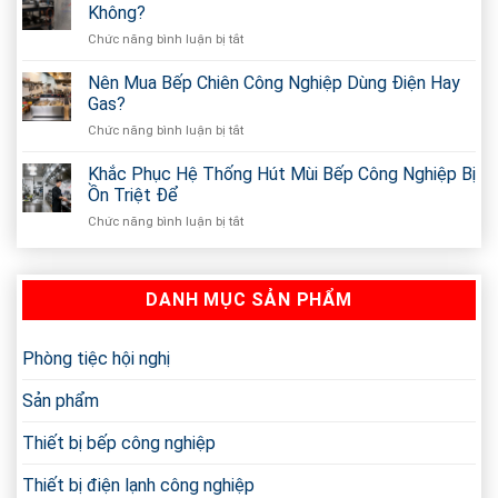
Xuất
Nghiệp
Không?
Nồi
Nhập
Chức năng bình luận bị tắt
ở
Nấu
Khẩu
Inox
Phở
Giá
430
Nên Mua Bếp Chiên Công Nghiệp Dùng Điện Hay
Điện
Sỉ
Là
Theo
Gas?
Gì?
Yêu
Chức năng bình luận bị tắt
ở
Inox
Cầu
Nên
430
Ở
Mua
Khắc Phục Hệ Thống Hút Mùi Bếp Công Nghiệp Bị
Có
TP.HCM
Bếp
Tốt
Ồn Triệt Để
Chiên
Và
Chức năng bình luận bị tắt
ở
Công
An
Khắc
Nghiệp
Toàn
Phục
Dùng
Không?
Hệ
Điện
DANH MỤC SẢN PHẨM
Thống
Hay
Hút
Gas?
Mùi
Bếp
Phòng tiệc hội nghị
Công
Nghiệp
Sản phẩm
Bị
Ồn
Thiết bị bếp công nghiệp
Triệt
Để
Thiết bị điện lạnh công nghiệp