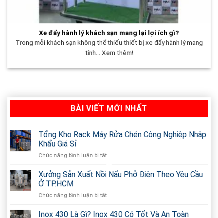
Xe đẩy hành lý khách sạn mang lại lợi ích gì?
Trong mỗi khách sạn không thể thiếu thiết bị xe đẩy hành lý mang
tính... Xem thêm!
BÀI VIẾT MỚI NHẤT
Tổng Kho Rack Máy Rửa Chén Công Nghiệp Nhập
Khẩu Giá Sỉ
Chức năng bình luận bị tắt
ở
Tổng
Kho
Xưởng Sản Xuất Nồi Nấu Phở Điện Theo Yêu Cầu
Rack
Ở TP.HCM
Máy
Chức năng bình luận bị tắt
ở
Rửa
Xưởng
Chén
Sản
Inox 430 Là Gì? Inox 430 Có Tốt Và An Toàn
Công