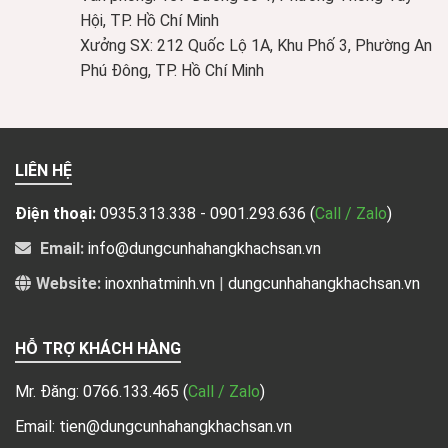
Hội, TP. Hồ Chí Minh
Xưởng SX: 212 Quốc Lộ 1A, Khu Phố 3, Phường An
Phú Đông, TP. Hồ Chí Minh
LIÊN HỆ
Điện thoại:
0935.313.338 - 0901.293.636
(
Call / Zalo
)
Email:
info@dungcunhahangkhachsan.vn
Website:
inoxnhatminh.vn
|
dungcunhahangkhachsan.vn
HỖ TRỢ KHÁCH HÀNG
Mr. Đăng:
0766.133.465
(
Call / Zalo
)
Email: tien@dungcunhahangkhachsan.vn