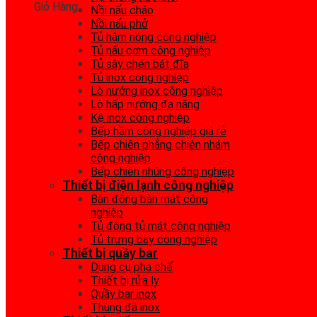
Giỏ Hàng
Nồi nấu cháo
Nồi nấu phở
Tủ hâm nóng công nghiệp
Tủ nấu cơm công nghiệp
Tủ sây chén bát đĩa
Tủ inox công nghiệp
Lò nướng inox công nghiệp
Lò hấp nướng đa năng
Kệ inox công nghiệp
Bếp hầm công nghiệp giá rẻ
Bếp chiên phẳng chiên nhám
công nghiệp
Bếp chiên nhúng công nghiệp
Thiết bị điện lạnh công nghiệp
Bàn đông bàn mát công
nghiệp
Tủ đông tủ mát công nghiệp
Tủ trưng bày công nghiệp
Thiết bị quầy bar
Dụng cụ pha chế
Thiết bị rửa ly
Quầy bar inox
Thùng đá inox