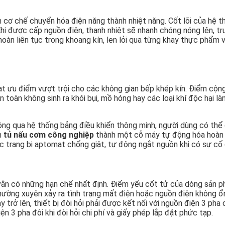
cơ chế chuyển hóa điện năng thành nhiệt năng. Cốt lõi của hệ th
hi được cấp nguồn điện, thanh nhiệt sẽ nhanh chóng nóng lên, tru
hoàn liên tục trong khoang kín, len lỏi qua từng khay thực phẩm
ạt ưu điểm vượt trội cho các không gian bếp khép kín. Điểm cộng
n toàn không sinh ra khói bụi, mồ hóng hay các loại khí độc hại 
hông qua hệ thống bảng điều khiển thông minh, người dùng có thể 
n
tủ nấu cơm công nghiệp
thành một cỗ máy tự động hóa hoàn hả
 trang bị aptomat chống giật, tự động ngắt nguồn khi có sự cố c
ẫn có những hạn chế nhất định. Điểm yếu cốt tử của dòng sản p
ường xuyên xảy ra tình trạng mất điện hoặc nguồn điện không ổn 
 trở lên, thiết bị đòi hỏi phải được kết nối với nguồn điện 3 ph
n 3 pha đôi khi đòi hỏi chi phí và giấy phép lắp đặt phức tạp.