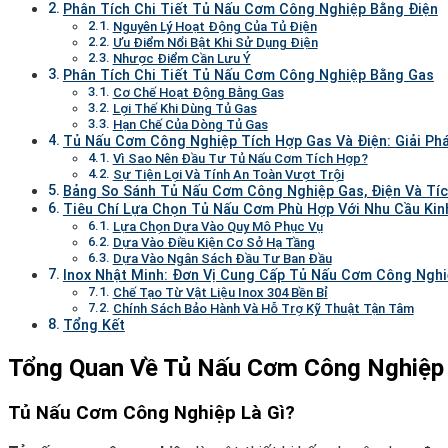
Phân Tích Chi Tiết Tủ Nấu Cơm Công Nghiệp Bằng Điện
Nguyên Lý Hoạt Động Của Tủ Điện
Ưu Điểm Nổi Bật Khi Sử Dụng Điện
Nhược Điểm Cần Lưu Ý
Phân Tích Chi Tiết Tủ Nấu Cơm Công Nghiệp Bằng Gas
Cơ Chế Hoạt Động Bằng Gas
Lợi Thế Khi Dùng Tủ Gas
Hạn Chế Của Dòng Tủ Gas
Tủ Nấu Cơm Công Nghiệp Tích Hợp Gas Và Điện: Giải Ph
Vì Sao Nên Đầu Tư Tủ Nấu Cơm Tích Hợp?
Sự Tiện Lợi Và Tính An Toàn Vượt Trội
Bảng So Sánh Tủ Nấu Cơm Công Nghiệp Gas, Điện Và Tí
Tiêu Chí Lựa Chọn Tủ Nấu Cơm Phù Hợp Với Nhu Cầu Kin
Lựa Chọn Dựa Vào Quy Mô Phục Vụ
Dựa Vào Điều Kiện Cơ Sở Hạ Tầng
Dựa Vào Ngân Sách Đầu Tư Ban Đầu
Inox Nhật Minh: Đơn Vị Cung Cấp Tủ Nấu Cơm Công Ngh
Chế Tạo Từ Vật Liệu Inox 304 Bền Bỉ
Chính Sách Bảo Hành Và Hỗ Trợ Kỹ Thuật Tận Tâm
Tổng Kết
Tổng Quan Về Tủ Nấu Cơm Công Nghiệp
Tủ Nấu Cơm Công Nghiệp Là Gì?