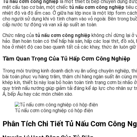
Tủ nấu cơm công nghiệp
là một thiết bị bếp chuyên dụng đượ
mặt cấu tạo cơ bản, một chiếc
tủ nấu cơm công nghiệp
tiêu 
nhiệt độ và độ ẩm cao. Ở giữa hai lớp inox là một lớp form các
cho người sử dụng khi vô tình chạm vào vỏ ngoài. Bên trong b
cấp nước tự động và van xả áp suất an toàn.
Chức năng của
tủ nấu cơm công nghiệp
không chỉ dừng lại ở 
hảo. Bạn hoàn toàn có thể hấp hải sản, hấp các loại thịt, đồ xô
hòa ở nhiệt độ cao bao quanh tất cả các khay, thức ăn luôn gi
Tầm Quan Trọng Của Tủ Hấp Cơm Công Nghiệp
Trong môi trường kinh doanh dịch vụ ăn uống chuyên nghiệp, thờ
bài toán phục vụ hàng trăm, thậm chí hàng ngàn suất ăn cùng 
khép kín, thiết bị này loại bỏ hoàn toàn tình trạng cơm bị nhão 
quy trình nấu nướng giúp giảm tải đáng kể áp lực cho nhân sự
Á, bếp Âu hay các món chiên xào.
Tủ nấu cơm công nghiệp có hộp điện
Phân Tích Chi Tiết Tủ Nấu Cơm Công Ng