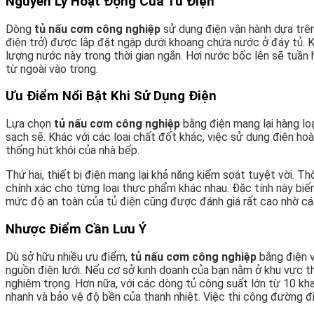
Nguyên Lý Hoạt Động Của Tủ Điện
Dòng
tủ nấu cơm công nghiệp
sử dụng điện vận hành dựa trên 
điện trở) được lắp đặt ngập dưới khoang chứa nước ở đáy tủ. K
lượng nước này trong thời gian ngắn. Hơi nước bốc lên sẽ tuần 
từ ngoài vào trong.
Ưu Điểm Nổi Bật Khi Sử Dụng Điện
Lựa chọn
tủ nấu cơm công nghiệp
bằng điện mang lại hàng lo
sạch sẽ. Khác với các loại chất đốt khác, việc sử dụng điện hoà
thống hút khói của nhà bếp.
Thứ hai, thiết bị điện mang lại khả năng kiểm soát tuyệt vời. T
chính xác cho từng loại thực phẩm khác nhau. Đặc tính này biế
mức độ an toàn của tủ điện cũng được đánh giá rất cao nhờ các
Nhược Điểm Cần Lưu Ý
Dù sở hữu nhiều ưu điểm,
tủ nấu cơm công nghiệp
bằng điện v
nguồn điện lưới. Nếu cơ sở kinh doanh của bạn nằm ở khu vực th
nghiêm trọng. Hơn nữa, với các dòng tủ công suất lớn từ 10 khay
nhanh và bảo vệ độ bền của thanh nhiệt. Việc thi công đường điệ