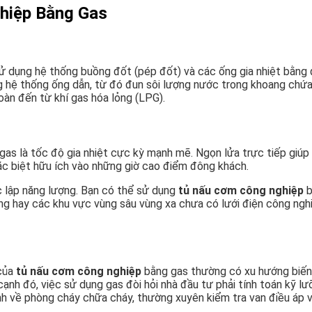
hiệp Bằng Gas
 dụng hệ thống buồng đốt (pép đốt) và các ống gia nhiệt bằng 
g hệ thống ống dẫn, từ đó đun sôi lượng nước trong khoang chứa.
àn đến từ khí gas hóa lỏng (LPG).
as là tốc độ gia nhiệt cực kỳ mạnh mẽ. Ngọn lửa trực tiếp giúp 
đặc biệt hữu ích vào những giờ cao điểm đông khách.
c lập năng lượng. Bạn có thể sử dụng
tủ nấu cơm công nghiệp
b
ộng hay các khu vực vùng sâu vùng xa chưa có lưới điện công ngh
 của
tủ nấu cơm công nghiệp
bằng gas thường có xu hướng biến 
ạnh đó, việc sử dụng gas đòi hỏi nhà đầu tư phải tính toán kỹ lưỡ
h về phòng cháy chữa cháy, thường xuyên kiểm tra van điều áp và