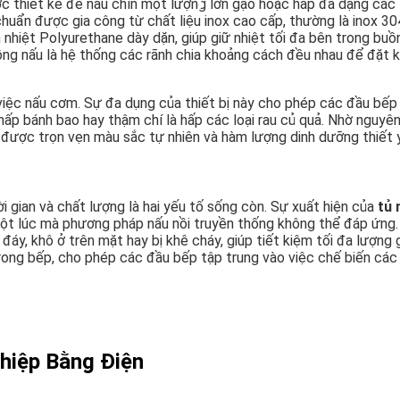
c thiết kế để nấu chín một lượng lớn gạo hoặc hấp đa dạng các l
chuẩn được gia công từ chất liệu inox cao cấp, thường là inox 30
h nhiệt Polyurethane dày dặn, giúp giữ nhiệt tối đa bên trong b
uồng nấu là hệ thống các rãnh chia khoảng cách đều nhau để đặt
việc nấu cơm. Sự đa dụng của thiết bị này cho phép các đầu bế
i, hấp bánh bao hay thậm chí là hấp các loại rau củ quả. Nhờ ngu
ữ được trọn vẹn màu sắc tự nhiên và hàm lượng dinh dưỡng thiết 
i gian và chất lượng là hai yếu tố sống còn. Sự xuất hiện của
tủ 
một lúc mà phương pháp nấu nồi truyền thống không thể đáp ứng
ở đáy, khô ở trên mặt hay bị khê cháy, giúp tiết kiệm tối đa lượn
 trong bếp, cho phép các đầu bếp tập trung vào việc chế biến c
hiệp Bằng Điện