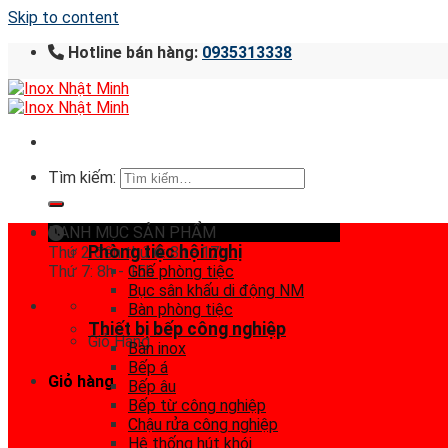
Skip to content
Hotline bán hàng:
0935313338
Tìm kiếm:
DANH MỤC SẢN PHẨM
Phòng tiệc hội nghị
Thứ 2 đến thứ 6: 8h - 17h
Thứ 7: 8h - 15h
Ghế phòng tiệc
Bục sân khấu di động NM
Bàn phòng tiệc
Thiết bị bếp công nghiệp
Giỏ Hàng
Bàn inox
Bếp á
Giỏ hàng
Bếp âu
Bếp từ công nghiệp
Chậu rửa công nghiệp
Hệ thống hút khói