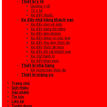
Thiết bị y tế
Giường y tế
Tủ y tế
Xe đẩy thuốc
Xe đẩy nhà hàng khách sạn
Xe đẩy dọn vệ sinh
Xe đẩy hàng đa năng
Xe đẩy làm phòng
Xe đẩy phục vụ các loại
Xe đẩy thu dọn thức ăn
Xe đẩy thức ăn inox
Xe đẩy đồ vải khách sạn
Xe chở hành lý
Xe đẩy khay inox
Thiết bị nhà hàng
Kệ trưng bày thức ăn
Thiết bị màng co
Trang chủ
Giới thiệu
Sản phẩm
Tin tức
Liên hệ
Tuyển dụng