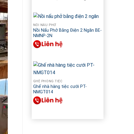
gốc
hiện
là:
tại
24
là:
190
21
000 ₫.
990
000 ₫.
NỒI NẤU PHỞ
Nồi Nấu Phở Bằng Điện 2 Ngăn BE-
NMNP-2N
GHẾ PHÒNG TIỆC
Ghế nhà hàng tiệc cưới PT-
NMGT014