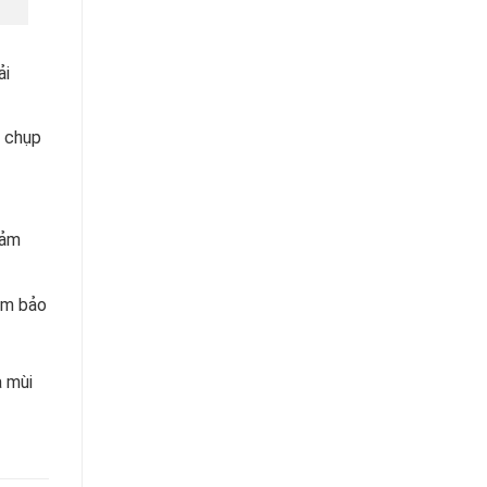
ải
i chụp
đảm
đảm bảo
à mùi