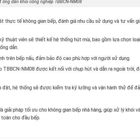
t ống dẫn khói công nghiệp TBBCN-NM08
át thực tế không gian bếp, đánh giá nhu cầu sử dụng và tư vấn gi
kỹ thuật viên sẽ thiết kế hệ thống hút mùi, bao gồm lựa chọn loạ
 ống dẫn.
nh trên bếp nấu, đảm bảo độ cao phù hợp với người sử dụng.
ệp TBBCN-NM08 được kết nối với chụp hút và dẫn ra ngoài trời, 
lắp đặt, hệ thống sẽ được kiểm tra kỹ lưỡng và vận hành thử để 
iải pháp tối ưu cho không gian bếp nhà hàng, giúp xử lý khói v
n toàn cho đầu bếp.