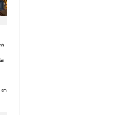
ảnh
cần
, am