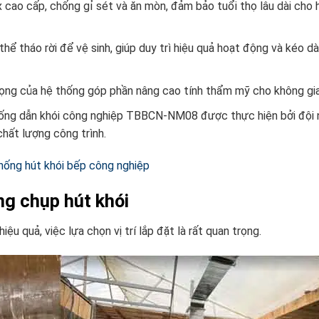
x cao cấp, chống gỉ sét và ăn mòn, đảm bảo tuổi thọ lâu dài cho 
ể tháo rời để vệ sinh, giúp duy trì hiệu quả hoạt động và kéo dà
trọng của hệ thống góp phần nâng cao tính thẩm mỹ cho không gi
t ống dẫn khói công nghiệp TBBCN-NM08 được thực hiện bởi đội 
chất lượng công trình.
hống hút khói bếp công nghiệp
ống chụp hút khói
u quả, việc lựa chọn vị trí lắp đặt là rất quan trọng.