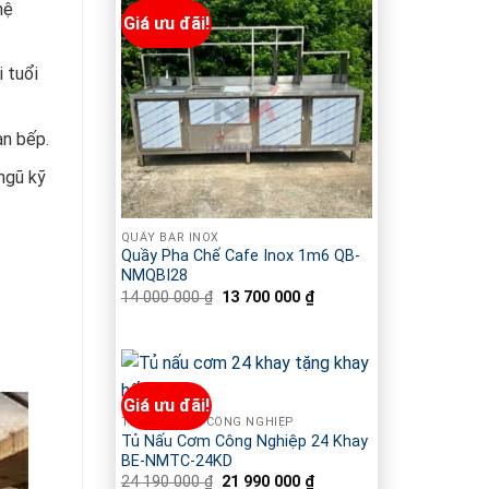
hệ
Giá ưu đãi!
i tuổi
an bếp.
ngũ kỹ
QUẦY BAR INOX
Quầy Pha Chế Cafe Inox 1m6 QB-
NMQBI28
14 000 000
₫
Giá
13 700 000
₫
Giá
gốc
hiện
là:
tại
14
là:
000
13
000 ₫.
700
000 ₫.
Giá ưu đãi!
TỦ NẤU CƠM CÔNG NGHIỆP
Tủ Nấu Cơm Công Nghiệp 24 Khay
BE-NMTC-24KD
24 190 000
₫
Giá
21 990 000
₫
Giá