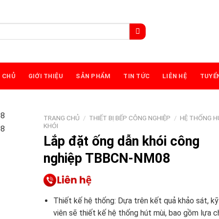
 CHỦ
GIỚI THIỆU
SẢN PHẨM
TIN TỨC
LIÊN HỆ
TUYỂ
TRANG CHỦ
/
THIẾT BỊ BẾP CÔNG NGHIỆP
/
HỆ THỐNG H
KHÓI
Lắp đặt ống dẫn khói công
nghiệp TBBCN-NM08
Thiết kế hệ thống: Dựa trên kết quả khảo sát, kỹ
viên sẽ thiết kế hệ thống hút mùi, bao gồm lựa 