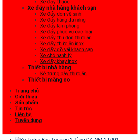
Xe đẩy thuốc
Xe đẩy nhà hàng khách sạn
Xe đẩy dọn vệ sinh
Xe đẩy hàng đa năng
Xe đẩy làm phòng
Xe đẩy phục vụ các loại
Xe đẩy thu dọn thức ăn
Xe đẩy thức ăn inox
Xe đẩy đồ vải khách sạn
Xe chở hành lý
Xe đẩy khay inox
Thiết bị nhà hàng
Kệ trưng bày thức ăn
Thiết bị màng co
Trang chủ
Giới thiệu
Sản phẩm
Tin tức
Liên hệ
Tuyển dụng