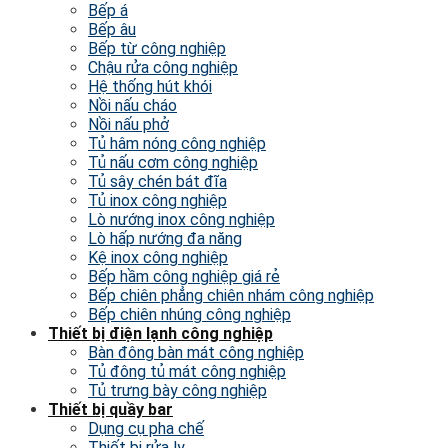
Bếp á
Bếp âu
Bếp từ công nghiệp
Chậu rửa công nghiệp
Hệ thống hút khói
Nồi nấu cháo
Nồi nấu phở
Tủ hâm nóng công nghiệp
Tủ nấu cơm công nghiệp
Tủ sây chén bát đĩa
Tủ inox công nghiệp
Lò nướng inox công nghiệp
Lò hấp nướng đa năng
Kệ inox công nghiệp
Bếp hầm công nghiệp giá rẻ
Bếp chiên phẳng chiên nhám công nghiệp
Bếp chiên nhúng công nghiệp
Thiết bị điện lạnh công nghiệp
Bàn đông bàn mát công nghiệp
Tủ đông tủ mát công nghiệp
Tủ trưng bày công nghiệp
Thiết bị quầy bar
Dụng cụ pha chế
Thiết bị rửa ly