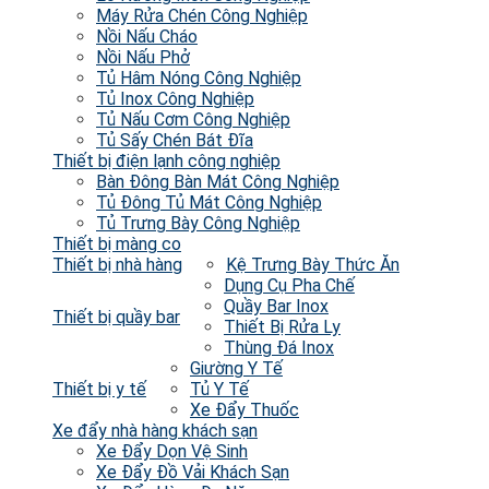
Máy Rửa Chén Công Nghiệp
Nồi Nấu Cháo
Nồi Nấu Phở
Tủ Hâm Nóng Công Nghiệp
Tủ Inox Công Nghiệp
Tủ Nấu Cơm Công Nghiệp
Tủ Sấy Chén Bát Đĩa
Thiết bị điện lạnh công nghiệp
Bàn Đông Bàn Mát Công Nghiệp
Tủ Đông Tủ Mát Công Nghiệp
Tủ Trưng Bày Công Nghiệp
Thiết bị màng co
Thiết bị nhà hàng
Kệ Trưng Bày Thức Ăn
Dụng Cụ Pha Chế
Quầy Bar Inox
Thiết bị quầy bar
Thiết Bị Rửa Ly
Thùng Đá Inox
Giường Y Tế
Thiết bị y tế
Tủ Y Tế
Xe Đẩy Thuốc
Xe đẩy nhà hàng khách sạn
Xe Đẩy Dọn Vệ Sinh
Xe Đẩy Đồ Vải Khách Sạn