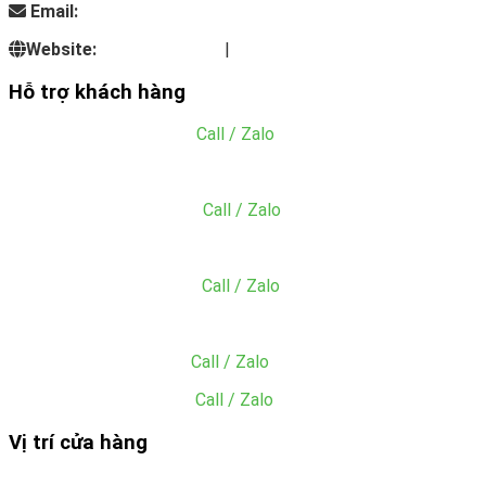
Email:
info@dungcunhahangkhachsan.vn
Website:
inoxnhatminh.vn
|
dungcunhahangkhachsan.vn
Hỗ trợ khách hàng
Mr. Đăng:
0766.133.465
(
Call / Zalo
)
Email: tien@dungcunhahangkhachsan.vn
MS. Hằng:
0909.766.660
(
Call / Zalo
)
Email: acc@dungcunhahangkhachsan.vn
MS. Sang:
0902.049.059
(
Call / Zalo
)
Email: sang@dungcunhahangkhachsan.vn
Mr. Tiền:
0985.945.227
(
Call / Zalo
)
Ms. Hiền: 0865.049.059
(
Call / Zalo
)
Vị trí cửa hàng