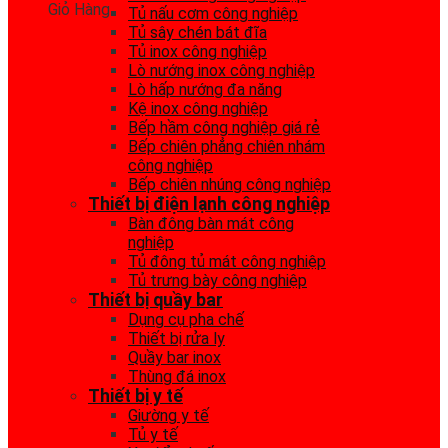
Giỏ Hàng
Tủ nấu cơm công nghiệp
Tủ sây chén bát đĩa
Tủ inox công nghiệp
Lò nướng inox công nghiệp
Lò hấp nướng đa năng
Kệ inox công nghiệp
Bếp hầm công nghiệp giá rẻ
Bếp chiên phẳng chiên nhám
công nghiệp
Bếp chiên nhúng công nghiệp
Thiết bị điện lạnh công nghiệp
Bàn đông bàn mát công
nghiệp
Tủ đông tủ mát công nghiệp
Tủ trưng bày công nghiệp
Thiết bị quầy bar
Dụng cụ pha chế
Thiết bị rửa ly
Quầy bar inox
Thùng đá inox
Thiết bị y tế
Giường y tế
Tủ y tế