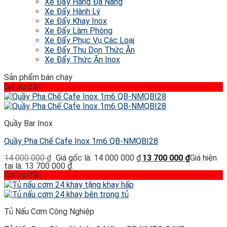
Xe Đẩy Hàng Đa Năng
Xe Đẩy Hành Lý
Xe Đẩy Khay Inox
Xe Đẩy Làm Phòng
Xe Đẩy Phục Vụ Các Loại
Xe Đẩy Thu Dọn Thức Ăn
Xe Đẩy Thức Ăn Inox
Sản phẩm bán chạy
Giá ưu đãi!
Quầy Bar Inox
Quầy Pha Chế Cafe Inox 1m6 QB-NMQBI28
14 000 000
₫
Giá gốc là: 14 000 000 ₫.
13 700 000
₫
Giá hiện
tại là: 13 700 000 ₫.
Giá ưu đãi!
Tủ Nấu Cơm Công Nghiệp