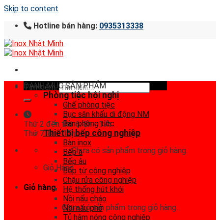
Skip to content
Hotline bán hàng:
0935313338
DANH MỤC SẢN PHẨM
Tìm kiếm:
Phòng tiệc hội nghị
Ghế phòng tiệc
Bục sân khấu di động NM
Bàn phòng tiệc
Thứ 2 đến thứ 6: 8h - 17h
Thiết bị bếp công nghiệp
Thứ 7: 8h - 15h
Bàn inox
Chưa có sản phẩm trong giỏ hàng.
Bếp á
Bếp âu
Giỏ Hàng
Bếp từ công nghiệp
Chậu rửa công nghiệp
Giỏ hàng
Hệ thống hút khói
Nồi nấu cháo
Chưa có sản phẩm trong giỏ hàng.
Nồi nấu phở
Tủ hâm nóng công nghiệp