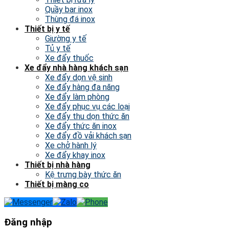
Quầy bar inox
Thùng đá inox
Thiết bị y tế
Giường y tế
Tủ y tế
Xe đẩy thuốc
Xe đẩy nhà hàng khách sạn
Xe đẩy dọn vệ sinh
Xe đẩy hàng đa năng
Xe đẩy làm phòng
Xe đẩy phục vụ các loại
Xe đẩy thu dọn thức ăn
Xe đẩy thức ăn inox
Xe đẩy đồ vải khách sạn
Xe chở hành lý
Xe đẩy khay inox
Thiết bị nhà hàng
Kệ trưng bày thức ăn
Thiết bị màng co
Đăng nhập