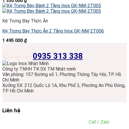
1 350 000
₫
Kệ Trưng Bày Thức Ăn
Kệ Trưng Bày Thức Ăn 2 Tầng Inox GK-NM-2T006
1 495 000
₫
0935 313 338
Tư vấn 24/7
Công ty TNHH TK SX TM Nhật minh
Văn phòng: 157 Đường số 1, Phường Thông Tây Hội, TP. Hồ
Chí Minh
Xưởng SX: 212 Quốc Lộ 1A, Khu Phố 3, Phường An Phú Đông,
TP. Hồ Chí Minh
Liên hệ
Điện thoại:
0935.313.338 - 0901.293.636
(
Call / Zalo
)