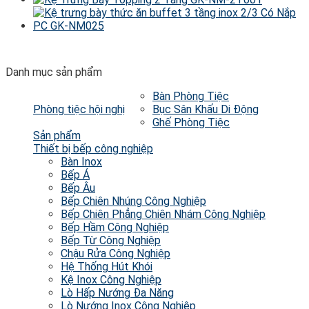
Danh mục sản phẩm
Bàn Phòng Tiệc
Phòng tiệc hội nghị
Bục Sân Khấu Di Động
Ghế Phòng Tiệc
Sản phẩm
Thiết bị bếp công nghiệp
Bàn Inox
Bếp Á
Bếp Âu
Bếp Chiên Nhúng Công Nghiệp
Bếp Chiên Phẳng Chiên Nhám Công Nghiệp
Bếp Hầm Công Nghiệp
Bếp Từ Công Nghiệp
Chậu Rửa Công Nghiệp
Hệ Thống Hút Khói
Kệ Inox Công Nghiệp
Lò Hấp Nướng Đa Năng
Lò Nướng Inox Công Nghiệp