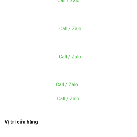
Mr. Đăng:
0766.133.465
(
Call / Zalo
)
Email: tien@dungcunhahangkhachsan.vn
MS. Hằng:
0909.766.660
(
Call / Zalo
)
Email: acc@dungcunhahangkhachsan.vn
MS. Sang:
0902.049.059
(
Call / Zalo
)
Email: sang@dungcunhahangkhachsan.vn
Mr. Tiền:
0985.945.227
(
Call / Zalo
)
Ms. Hiền: 0865.049.059
(
Call / Zalo
)
Vị trí cửa hàng