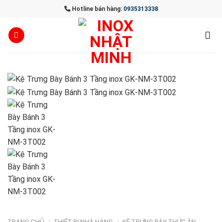
Skip
Hotline bán hàng:
0935313338
to
content
TRANG CHỦ
/
THIẾT BỊ NHÀ HÀNG
/
KỆ TRƯNG BÀY THỨC ĂN