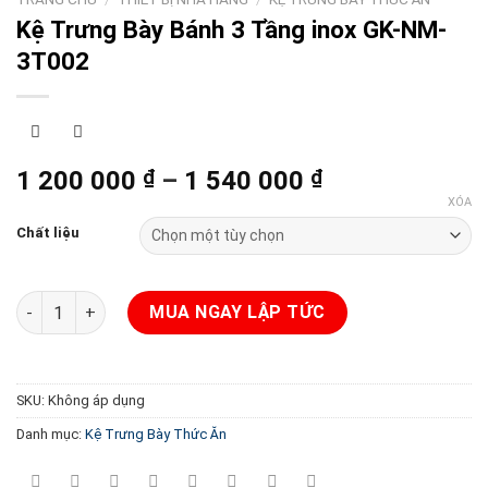
Kệ Trưng Bày Bánh 3 Tầng inox GK-NM-
3T002
1 200 000
₫
–
1 540 000
₫
Khoảng
giá:
XÓA
từ
Chất liệu
1
200
Kệ Trưng Bày Bánh 3 Tầng inox GK-NM-3T002 số lượng
000 ₫
MUA NGAY LẬP TỨC
đến
1
540
SKU:
Không áp dụng
000 ₫
Danh mục:
Kệ Trưng Bày Thức Ăn