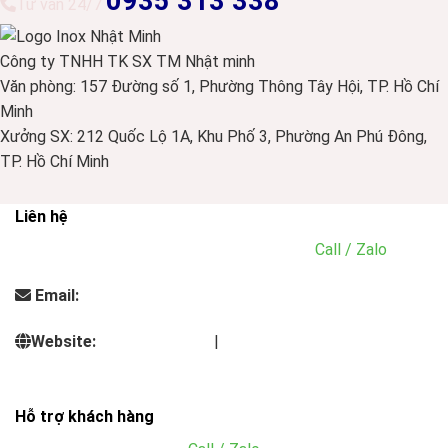
0935 313 338
Tư vấn 24/7
Công ty TNHH TK SX TM Nhật minh
Văn phòng: 157 Đường số 1, Phường Thông Tây Hội, TP. Hồ Chí
Minh
Xưởng SX: 212 Quốc Lộ 1A, Khu Phố 3, Phường An Phú Đông,
TP. Hồ Chí Minh
Liên hệ
Điện thoại:
0935.313.338 - 0901.293.636
(
Call / Zalo
)
Email:
info@dungcunhahangkhachsan.vn
Website:
inoxnhatminh.vn
|
dungcunhahangkhachsan.vn
Hỗ trợ khách hàng