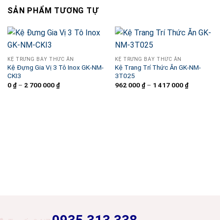
SẢN PHẨM TƯƠNG TỰ
KỆ TRƯNG BÀY THỨC ĂN
KỆ TRƯNG BÀY THỨC ĂN
Kệ Đựng Gia Vị 3 Tô Inox GK-NM-
Kệ Trang Trí Thức Ăn GK-NM-
CKI3
3T025
0
₫
–
2 700 000
₫
Khoảng
962 000
₫
–
1 417 000
₫
Khoảng
giá:
giá:
từ
từ
0 ₫
962
đến
000 ₫
2
đến
700
1
000 ₫
417
000 ₫