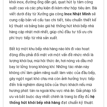
khói inox, đường ống dẫn gió, quạt hút ly tâm công
suất cao và các phụ kiện đi kèm như hộp tiêu âm. Bài
viết dưới đây từ Xưởng gia công
Inox Nhật Minh
sẽ
cung cấp bản vẽ cấu tạo chi tiết, tiêu chuẩn thiết kế
kỹ thuật và bảng báo giá hệ thống hút khói bếp nhà
hàng cập nhật mới nhất, giúp chủ đầu tư tối ưu chi
phí trực tiếp từ nhà sản xuất.
Bất kỳ một khu bếp nhà hàng nào khi đi vào hoạt
động đều phải đối mặt với một vấn đề nhức nhối là
lượng khói bụi, mùi hôi thức ăn, hơi nóng và dầu mỡ
bay lơ lửng trong không khí. Những tác nhân này
không chỉ làm giảm năng suất làm việc của đầu bếp,
gây ngột ngạt khó chịu mà còn ảnh hưởng trực tiếp
đến trải nghiệm dùng bữa của thực khách nếu mùi
hương phát tán ra ngoài khu vực nhà ăn. Giải pháp tối
ưu và bắt buộc duy nhất chính là trang bị đầy đủ
hệ
thống hút khói bếp nhà hàng
đạt chuẩn kỹ thuật.