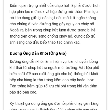
Điểm quan trọng nhất của chụp hút là phải được tích
hợp phin lọc mỡ inox và hộp đựng mỡ thừa. Phin lọc
có tác dụng giữ lại các hạt dầu mỡ li ti, ngăn không
cho chúng đi vào đường ống gây nguy cơ cháy nổ.
Ngoài ra, bên trong chụp hút luôn được trang bị hệ
thống đèn chiếu sáng chống cháy nổ, cung cấp đủ
ánh sáng cho đầu bếp thao tác chính xác.
Đường Ống Dẫn Khói (Ống Gió)
Đường ống dẫn khói làm nhiệm vụ luân chuyển luồng
khí thải từ chụp hút ra ngoài môi trường. Vật liệu phổ
biến nhất để sản xuất ống gió cho hệ thống hút khói
bếp nhà hàng là tôn tráng kẽm cao cấp hoặc Inox.
Tôn tráng kẽm giúp tối ưu chi phí trong khi vẫn đảm
bảo độ bền cao.
Kỹ thuật gia công ống gió đòi hỏi phải chạy gân tăng
cứng xung quanh thành ống. Việc chạy gân này giúp