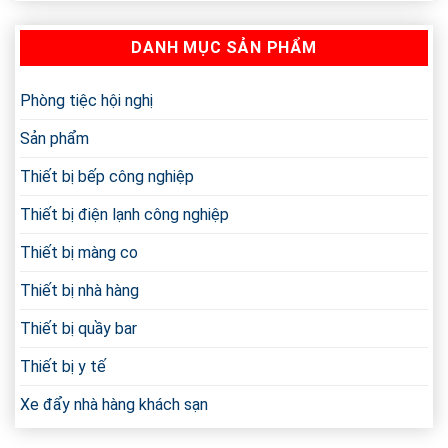
Giá
Bếp
Tủ
Công
DANH MỤC SẢN PHẨM
Giữ
Nghiệp
Nóng
Bị
Thức
Ồn
Ăn
Phòng tiệc hội nghị
Triệt
Công
Để
Nghiệp
Sản phẩm
Mới
Nhất
Thiết bị bếp công nghiệp
Thiết bị điện lạnh công nghiệp
Thiết bị màng co
Thiết bị nhà hàng
Thiết bị quầy bar
Thiết bị y tế
Xe đẩy nhà hàng khách sạn