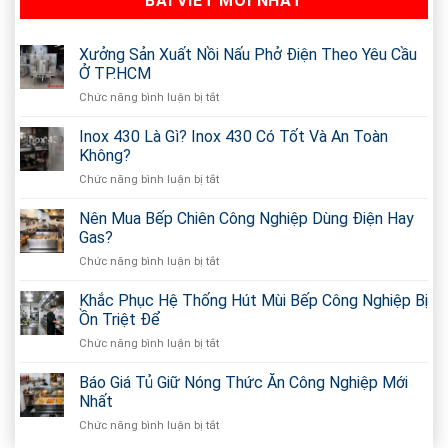
BÀI VIẾT MỚI NHẤT
Xưởng Sản Xuất Nồi Nấu Phở Điện Theo Yêu Cầu
Ở TP.HCM
Chức năng bình luận bị tắt
ở
Xưởng
Sản
Inox 430 Là Gì? Inox 430 Có Tốt Và An Toàn
Xuất
Không?
Nồi
Chức năng bình luận bị tắt
ở
Nấu
Inox
Phở
430
Nên Mua Bếp Chiên Công Nghiệp Dùng Điện Hay
Điện
Là
Theo
Gas?
Gì?
Yêu
Chức năng bình luận bị tắt
ở
Inox
Cầu
Nên
430
Ở
Mua
Khắc Phục Hệ Thống Hút Mùi Bếp Công Nghiệp Bị
Có
TP.HCM
Bếp
Tốt
Ồn Triệt Để
Chiên
Và
Chức năng bình luận bị tắt
ở
Công
An
Khắc
Nghiệp
Toàn
Phục
Báo Giá Tủ Giữ Nóng Thức Ăn Công Nghiệp Mới
Dùng
Không?
Hệ
Điện
Nhất
Thống
Hay
Chức năng bình luận bị tắt
ở
Hút
Gas?
Báo
Mùi