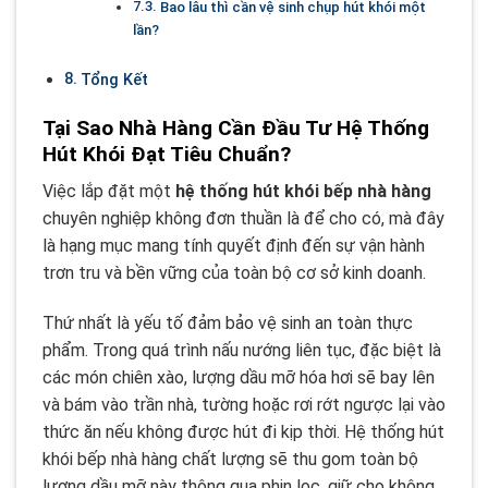
Bao lâu thì cần vệ sinh chụp hút khói một
lần?
Tổng Kết
Tại Sao Nhà Hàng Cần Đầu Tư Hệ Thống
Hút Khói Đạt Tiêu Chuẩn?
Việc lắp đặt một
hệ thống hút khói bếp nhà hàng
chuyên nghiệp không đơn thuần là để cho có, mà đây
là hạng mục mang tính quyết định đến sự vận hành
trơn tru và bền vững của toàn bộ cơ sở kinh doanh.
Thứ nhất là yếu tố đảm bảo vệ sinh an toàn thực
phẩm. Trong quá trình nấu nướng liên tục, đặc biệt là
các món chiên xào, lượng dầu mỡ hóa hơi sẽ bay lên
và bám vào trần nhà, tường hoặc rơi rớt ngược lại vào
thức ăn nếu không được hút đi kịp thời. Hệ thống hút
khói bếp nhà hàng chất lượng sẽ thu gom toàn bộ
lượng dầu mỡ này thông qua phin lọc, giữ cho không