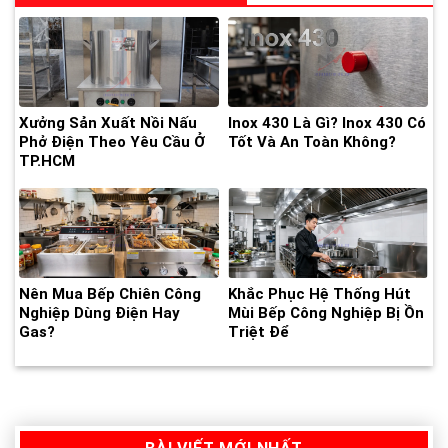
Xưởng Sản Xuất Nồi Nấu
Inox 430 Là Gì? Inox 430 Có
Phở Điện Theo Yêu Cầu Ở
Tốt Và An Toàn Không?
TP.HCM
Nên Mua Bếp Chiên Công
Khắc Phục Hệ Thống Hút
Nghiệp Dùng Điện Hay
Mùi Bếp Công Nghiệp Bị Ồn
Gas?
Triệt Để