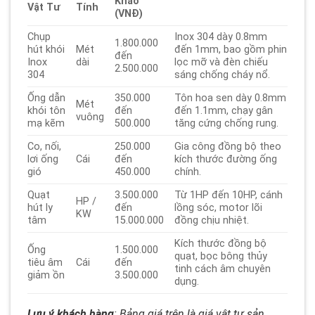
Khảo
Vật Tư
Tính
(VNĐ)
Chụp
Inox 304 dày 0.8mm
1.800.000
hút khói
Mét
đến 1mm, bao gồm phin
đến
Inox
dài
lọc mỡ và đèn chiếu
2.500.000
304
sáng chống cháy nổ.
Ống dẫn
350.000
Tôn hoa sen dày 0.8mm
Mét
khói tôn
đến
đến 1.1mm, chạy gân
vuông
mạ kẽm
500.000
tăng cứng chống rung.
Co, nối,
250.000
Gia công đồng bộ theo
lơi ống
Cái
đến
kích thước đường ống
gió
450.000
chính.
Quạt
3.500.000
Từ 1HP đến 10HP, cánh
HP /
hút ly
đến
lồng sóc, motor lõi
KW
tâm
15.000.000
đồng chịu nhiệt.
Kích thước đồng bộ
Ống
1.500.000
quạt, bọc bông thủy
tiêu âm
Cái
đến
tinh cách âm chuyên
giảm ồn
3.500.000
dụng.
Lưu ý khách hàng
: Bảng giá trên là giá vật tư sản