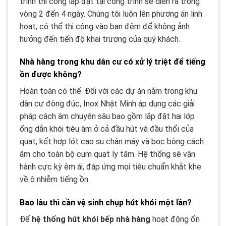
trình thi công lắp đặt tại công trình sẽ diễn ra trong
vòng 2 đến 4 ngày. Chúng tôi luôn lên phương án linh
hoạt, có thể thi công vào ban đêm để không ảnh
hưởng đến tiến độ khai trương của quý khách.
Nhà hàng trong khu dân cư có xử lý triệt để tiếng
ồn được không?
Hoàn toàn có thể. Đối với các dự án nằm trong khu
dân cư đông đúc, Inox Nhật Minh áp dụng các giải
pháp cách âm chuyên sâu bao gồm lắp đặt hai lớp
ống dẫn khói tiêu âm ở cả đầu hút và đầu thổi của
quạt, kết hợp lót cao su chân máy và bọc bông cách
âm cho toàn bộ cụm quạt ly tâm. Hệ thống sẽ vận
hành cực kỳ êm ái, đáp ứng mọi tiêu chuẩn khắt khe
về ô nhiễm tiếng ồn.
Bao lâu thì cần vệ sinh chụp hút khói một lần?
Để
hệ thống hút khói bếp nhà hàng
hoạt động ổn