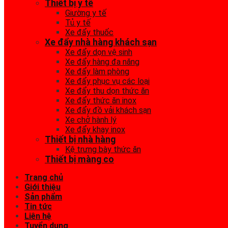
Thiết bị y tế
Giường y tế
Tủ y tế
Xe đẩy thuốc
Xe đẩy nhà hàng khách sạn
Xe đẩy dọn vệ sinh
Xe đẩy hàng đa năng
Xe đẩy làm phòng
Xe đẩy phục vụ các loại
Xe đẩy thu dọn thức ăn
Xe đẩy thức ăn inox
Xe đẩy đồ vải khách sạn
Xe chở hành lý
Xe đẩy khay inox
Thiết bị nhà hàng
Kệ trưng bày thức ăn
Thiết bị màng co
Trang chủ
Giới thiệu
Sản phẩm
Tin tức
Liên hệ
Tuyển dụng