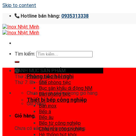
Skip to content
Hotline bán hàng:
0935313338
Tìm kiếm:
DANH MỤC SẢN PHẨM
Phòng tiệc hội nghị
Thứ 2 đến thứ 6: 8h - 17h
Thứ 7: 8h - 15h
Ghế phòng tiệc
Bục sân khấu di động NM
Chưa có sản phẩm trong giỏ hàng.
Bàn phòng tiệc
Thiết bị bếp công nghiệp
Giỏ Hàng
Bàn inox
Bếp á
Giỏ hàng
Bếp âu
Bếp từ công nghiệp
Chưa có sản phẩm trong giỏ hàng.
Chậu rửa công nghiệp
Hệ thống hút khói