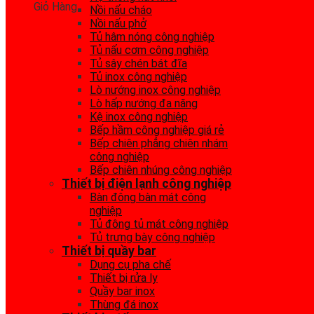
Giỏ Hàng
Nồi nấu cháo
Nồi nấu phở
Tủ hâm nóng công nghiệp
Tủ nấu cơm công nghiệp
Tủ sây chén bát đĩa
Tủ inox công nghiệp
Lò nướng inox công nghiệp
Lò hấp nướng đa năng
Kệ inox công nghiệp
Bếp hầm công nghiệp giá rẻ
Bếp chiên phẳng chiên nhám
công nghiệp
Bếp chiên nhúng công nghiệp
Thiết bị điện lạnh công nghiệp
Bàn đông bàn mát công
nghiệp
Tủ đông tủ mát công nghiệp
Tủ trưng bày công nghiệp
Thiết bị quầy bar
Dụng cụ pha chế
Thiết bị rửa ly
Quầy bar inox
Thùng đá inox