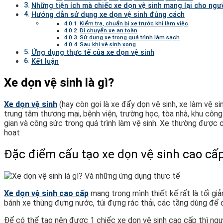
Những tiện ích mà chiếc xe dọn vệ sinh mang lại cho ngư
Hướng dẫn sử dụng xe dọn vệ sinh đúng cách
Kiểm tra, chuẩn bị xe trước khi làm việc
Di chuyển xe an toàn
Sử dụng xe trong quá trình làm sạch
Sau khi vệ sinh xong
Ứng dụng thực tế của xe dọn vệ sinh
Kết luận
Xe dọn vệ sinh là gì?
Xe dọn vệ sinh
(hay còn gọi là xe đẩy dọn vệ sinh, xe làm vệ si
trung tâm thương mại, bệnh viện, trường học, tòa nhà, khu công 
gian và công sức trong quá trình làm vệ sinh. Xe thường được cấ
hoạt
Đặc điểm cấu tạo xe dọn vệ sinh cao cấ
Xe dọn vệ sinh cao cấp
mang trong mình thiết kế rất là tối gi
bánh xe thùng đựng nước, túi đựng rác thải, các tầng dùng để 
Để có thể tạo nên được 1 chiếc xe dọn vệ sinh cao cấp thì ngư