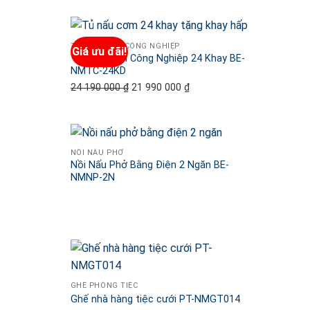
là:
tại
14
là:
000
13
TỦ NẤU CƠM CÔNG NGHIỆP
Giá ưu đãi!
Tủ Nấu Cơm Công Nghiệp 24 Khay BE-
000 ₫.
700
NMTC-24KD
000 ₫.
24 190 000
₫
Giá
21 990 000
₫
Giá
gốc
hiện
là:
tại
24
là:
190
21
NỒI NẤU PHỞ
Nồi Nấu Phở Bằng Điện 2 Ngăn BE-
000 ₫.
990
NMNP-2N
000 ₫.
GHẾ PHÒNG TIỆC
Ghế nhà hàng tiệc cưới PT-NMGT014