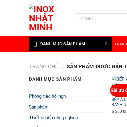
Skip
to
Tìm
content
kiếm:
DANH MỤC SẢN PHẨM
TRANG
TRANG CHỦ
/
SẢN PHẨM ĐƯỢC GẮN TH
DANH MỤC SẢN PHẨM
Giá ưu đ
BẾP Á
Phòng tiệc hội nghị
BẾP Á 
BÁNH Ú
Sản phẩm
6 350 0
Thiết bị bếp công nghiệp