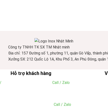
Công ty TNHH TK SX TM Nhật minh
Địa chỉ: 157 Đường số 1, phường 11, quận Gò Vấp, thành ph
Xưởng SX: 212 Quốc Lộ 1A, Khu Phố 3, An Phú Đông, quận 1
Hỗ trợ khách hàng
V
/
Mr. Đăng:
0766.133.465
(
Call / Zalo
)
Email: tien@dungcunhahangkhachsan.vn
MS. Hằng:
0909.766.660
(
Call / Zalo
)