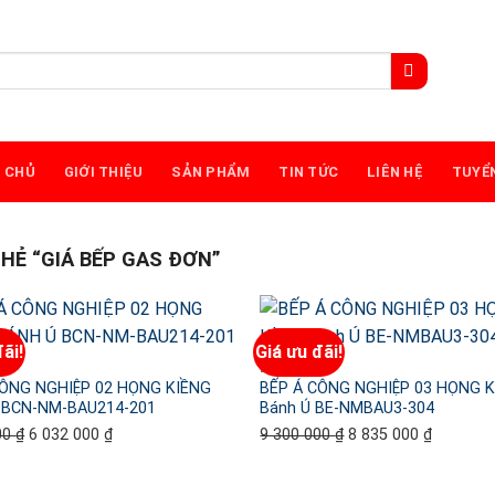
 CHỦ
GIỚI THIỆU
SẢN PHẨM
TIN TỨC
LIÊN HỆ
TUYỂ
Ẻ “GIÁ BẾP GAS ĐƠN”
ãi!
Giá ưu đãi!
BẾP Á
CÔNG NGHIỆP 02 HỌNG KIỀNG
BẾP Á CÔNG NGHIỆP 03 HỌNG K
 BCN-NM-BAU214-201
Bánh Ú BE-NMBAU3-304
00
₫
Giá
6 032 000
₫
Giá
9 300 000
₫
Giá
8 835 000
₫
Giá
gốc
hiện
gốc
hiện
là:
tại
là:
tại