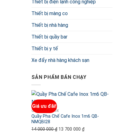
Thiết bị điện lạnh công nghiệp
Thiết bị màng co
Thiết bị nhà hàng
Thiết bị quầy bar
Thiết bị y tế
Xe đẩy nhà hàng khách sạn
SẢN PHẨM BÁN CHẠY
Giá ưu đãi!
QUẦY BAR INOX
Quầy Pha Chế Cafe Inox 1m6 QB-
NMQBI28
14 000 000
₫
Giá
13 700 000
₫
Giá
gốc
hiện