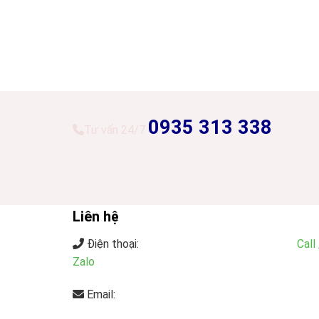
0935 313 338
Tư vấn 24/7
Liên hệ
Điện thoại:
0935.313.338
- 0901.29.36.36 (
Call 
Zalo
)
Email:
info@dungcunhahangkhachsan.vn