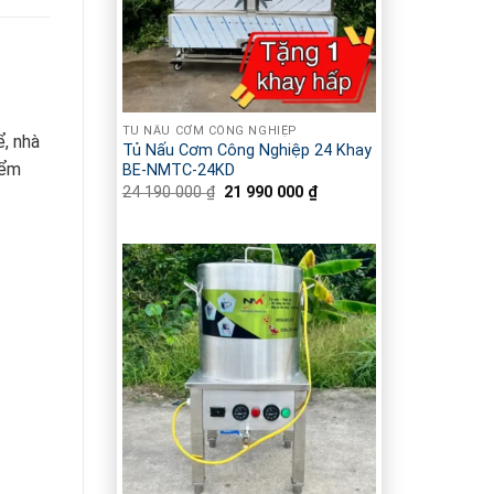
TỦ NẤU CƠM CÔNG NGHIỆP
, nhà
Tủ Nấu Cơm Công Nghiệp 24 Khay
iểm
BE-NMTC-24KD
24 190 000
₫
Giá
21 990 000
₫
Giá
gốc
hiện
là:
tại
24
là:
190
21
000 ₫.
990
000 ₫.