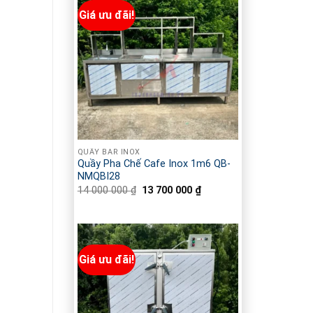
Giá ưu đãi!
QUẦY BAR INOX
Quầy Pha Chế Cafe Inox 1m6 QB-
NMQBI28
14 000 000
₫
Giá
13 700 000
₫
Giá
gốc
hiện
là:
tại
14
là:
000
13
000 ₫.
700
000 ₫.
Giá ưu đãi!