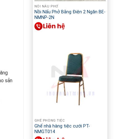
NỒI NẤU PHỞ
Nồi Nấu Phở Bằng Điện 2 Ngăn BE-
NMNP-2N
năng
ho sản
GHẾ PHÒNG TIỆC
Ghế nhà hàng tiệc cưới PT-
NMGT014