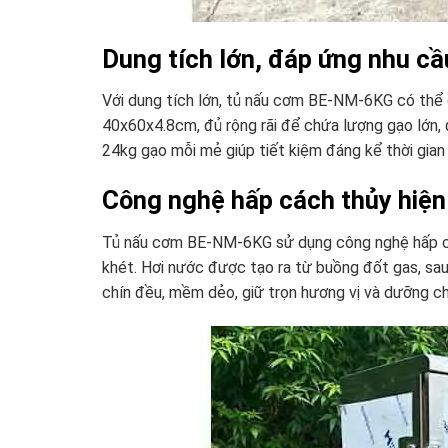
Dung tích lớn, đáp ứng nhu cầ
Với dung tích lớn, tủ nấu cơm BE-NM-6KG có thể 
40x60x4.8cm, đủ rộng rãi để chứa lượng gạo lớn,
24kg gạo mỗi mẻ giúp tiết kiệm đáng kể thời gian
Công nghệ hấp cách thủy hiện
Tủ nấu cơm BE-NM-6KG sử dụng công nghệ hấp các
khét. Hơi nước được tạo ra từ buồng đốt gas, sa
chín đều, mềm dẻo, giữ trọn hương vị và dưỡng ch