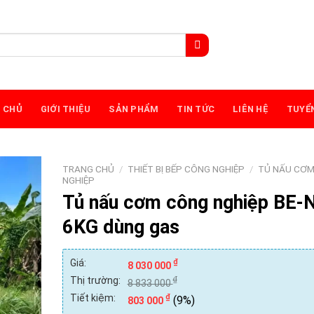
 CHỦ
GIỚI THIỆU
SẢN PHẨM
TIN TỨC
LIÊN HỆ
TUYỂ
TRANG CHỦ
/
THIẾT BỊ BẾP CÔNG NGHIỆP
/
TỦ NẤU CƠ
NGHIỆP
Tủ nấu cơm công nghiệp BE-
6KG dùng gas
Giá:
₫
8 030 000
Thị trường:
₫
8 833 000
Tiết kiệm:
₫
(9%)
803 000