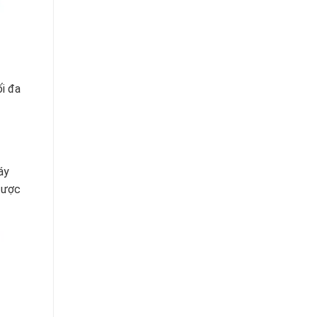
ối đa
áy
được