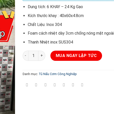
Dung tích: 6 KHAY – 24 Kg Gạo
Kích thước khay : 40x60x4.8cm
Chất Liệu: Inox 304
Foam cách nhiệt dày 3cm chống nóng mặt ngoài
Thanh Nhiệt inox SUS304
Tủ nấu cơm công nghiệp BE-NM-6KG dùng gas số 
MUA NGAY LẬP TỨC
Danh mục:
Tủ Nấu Cơm Công Nghiệp