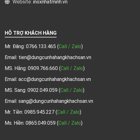
Website:
inoxnhatminh.vn
HỖ TRỢ KHÁCH HÀNG
Mr. Đăng:
0766.133.465
(
Call / Zalo
)
Email: tien@dungcunhahangkhachsan.vn
MS. Hằng:
0909.766.660
(
Call / Zalo
)
Email: acc@dungcunhahangkhachsan.vn
MS. Sang:
0902.049.059
(
Call / Zalo
)
Email: sang@dungcunhahangkhachsan.vn
Mr. Tiền:
0985.945.227
(
Call / Zalo
)
Ms. Hiền: 0865.049.059
(
Call / Zalo
)