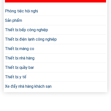
2
Mới
Họng
Nhất
Có
Phòng tiệc hội nghị
Quạt
Thổi
Sản phẩm
Và
Loại
Thiết bị bếp công nghiệp
Thường
Chi
Thiết bị điện lạnh công nghiệp
Tiết
Thiết bị màng co
Thiết bị nhà hàng
Thiết bị quầy bar
Thiết bị y tế
Xe đẩy nhà hàng khách sạn