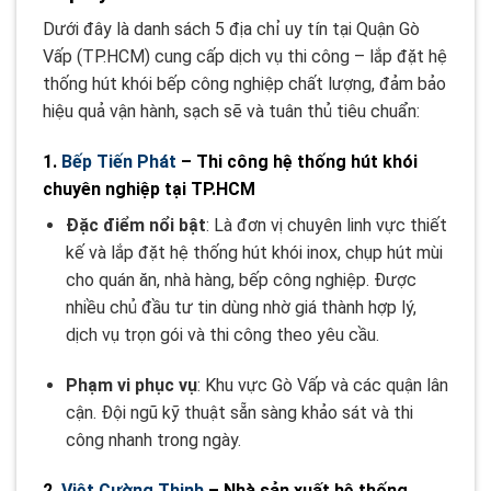
Dưới đây là danh sách 5 địa chỉ uy tín tại Quận Gò
Vấp (TP.HCM) cung cấp dịch vụ thi công – lắp đặt hệ
thống hút khói bếp công nghiệp chất lượng, đảm bảo
hiệu quả vận hành, sạch sẽ và tuân thủ tiêu chuẩn:
1.
Bếp Tiến Phát
– Thi công hệ thống hút khói
chuyên nghiệp tại TP.HCM
Đặc điểm nổi bật
: Là đơn vị chuyên linh vực thiết
kế và lắp đặt hệ thống hút khói inox, chụp hút mùi
cho quán ăn, nhà hàng, bếp công nghiệp. Được
nhiều chủ đầu tư tin dùng nhờ giá thành hợp lý,
dịch vụ trọn gói và thi công theo yêu cầu
.
Phạm vi phục vụ
: Khu vực Gò Vấp và các quận lân
cận. Đội ngũ kỹ thuật sẵn sàng khảo sát và thi
công nhanh trong ngày.
2.
Việt Cường Thịnh
– Nhà sản xuất hệ thống