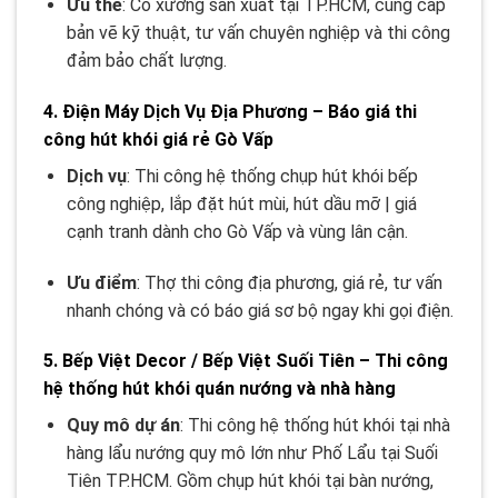
Ưu thế
: Có xưởng sản xuất tại TP.HCM, cung cấp
bản vẽ kỹ thuật, tư vấn chuyên nghiệp và thi công
đảm bảo chất lượng.
4. Điện Máy Dịch Vụ Địa Phương – Báo giá thi
công hút khói giá rẻ Gò Vấp
Dịch vụ
: Thi công hệ thống chụp hút khói bếp
công nghiệp, lắp đặt hút mùi, hút dầu mỡ | giá
cạnh tranh dành cho Gò Vấp và vùng lân cận
.
Ưu điểm
: Thợ thi công địa phương, giá rẻ, tư vấn
nhanh chóng và có báo giá sơ bộ ngay khi gọi điện.
5. Bếp Việt Decor / Bếp Việt Suối Tiên – Thi công
hệ thống hút khói quán nướng và nhà hàng
Quy mô dự án
: Thi công hệ thống hút khói tại nhà
hàng lẩu nướng quy mô lớn như Phố Lẩu tại Suối
Tiên TP.HCM. Gồm chụp hút khói tại bàn nướng,