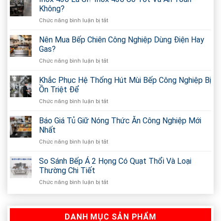
Không?
Chức năng bình luận bị tắt
ở
Inox
430
Nên Mua Bếp Chiên Công Nghiệp Dùng Điện Hay
Là
Gas?
Gì?
Chức năng bình luận bị tắt
ở
Inox
Nên
430
Mua
Khắc Phục Hệ Thống Hút Mùi Bếp Công Nghiệp Bị
Có
Bếp
Tốt
Ồn Triệt Để
Chiên
Và
Chức năng bình luận bị tắt
ở
Công
An
Khắc
Nghiệp
Toàn
Phục
Báo Giá Tủ Giữ Nóng Thức Ăn Công Nghiệp Mới
Dùng
Không?
Hệ
Điện
Nhất
Thống
Hay
Chức năng bình luận bị tắt
ở
Hút
Gas?
Báo
Mùi
Giá
So Sánh Bếp Á 2 Họng Có Quạt Thổi Và Loại
Bếp
Tủ
Công
Thường Chi Tiết
Giữ
Nghiệp
Chức năng bình luận bị tắt
ở
Nóng
Bị
So
Thức
Ồn
Sánh
Ăn
Triệt
Bếp
Công
Để
DANH MỤC SẢN PHẨM
Á
Nghiệp