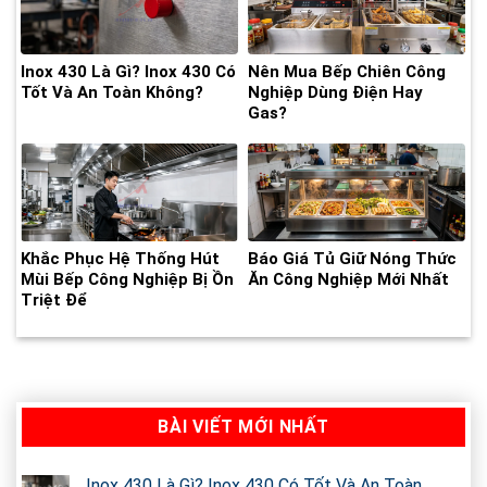
Inox 430 Là Gì? Inox 430 Có
Nên Mua Bếp Chiên Công
Tốt Và An Toàn Không?
Nghiệp Dùng Điện Hay
Gas?
Khắc Phục Hệ Thống Hút
Báo Giá Tủ Giữ Nóng Thức
Mùi Bếp Công Nghiệp Bị Ồn
Ăn Công Nghiệp Mới Nhất
Triệt Để
BÀI VIẾT MỚI NHẤT
Inox 430 Là Gì? Inox 430 Có Tốt Và An Toàn