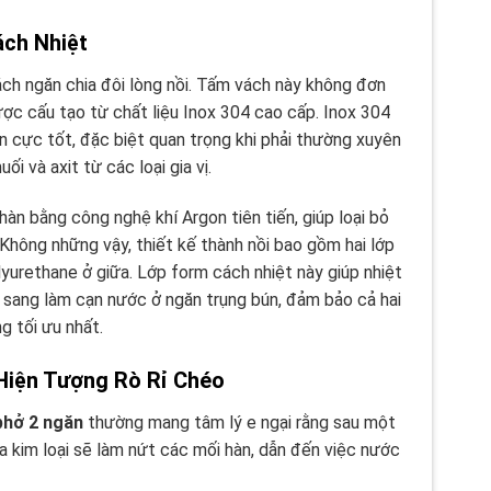
ch Nhiệt
h ngăn chia đôi lòng nồi. Tấm vách này không đơn
ược cấu tạo từ chất liệu Inox 304 cao cấp. Inox 304
n cực tốt, đặc biệt quan trọng khi phải thường xuyên
i và axit từ các loại gia vị.
àn bằng công nghệ khí Argon tiên tiến, giúp loại bỏ
 Không những vậy, thiết kế thành nồi bao gồm hai lớp
yurethane ở giữa. Lớp form cách nhiệt này giúp nhiệt
 sang làm cạn nước ở ngăn trụng bún, đảm bảo cả hai
g tối ưu nhất.
Hiện Tượng Rò Rỉ Chéo
phở 2 ngăn
thường mang tâm lý e ngại rằng sau một
của kim loại sẽ làm nứt các mối hàn, dẫn đến việc nước