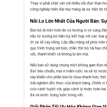
Thay vì phải chật vật với nhiều nồi đun than h
công nghiệp hiện đại này mang lại sự tiện lợi tố
Nỗi Lo Lớn Nhất Của Người Bán: Sự
Bún bò là một món ăn có hương vị vô cùng đặ
nấu từ xương bò hầm kỹ, kết hợp với các loại 
ớt sa tế cay nồng. Lớp dầu màng sả phía trên n
quy trình trụng sợi bún, chần thịt bò tái hay c
vắt, thanh khiết và không bị ám mùi.
Nếu bạn sử dụng chung một không gian đun nấ
đạt tiêu chuẩn, mùi vị mắm ruốc và sả từ nước
này khiến cho phần bún bị chua nhanh hơn, thịt
trải nghiệm ẩm thực của khách hàng. Chính vì 
cứu cánh tuyệt vời, giúp cách ly hoàn toàn ha
đà và nước trụng luôn trong vắt.
Giải Pháp Tối Ưu Hóa Không Gian V