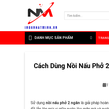
Skip
to
Tìm
content
kiếm:
DANH MỤC SẢN PHẨM
TRANG
Cách Dùng Nồi Nấu Phở 
1
Sử dụng
nồi nấu phở 2 ngăn
là giải pháp hoàn
đề lẫn lộn mùi vị giữa nước lèo mặn mà và nướ