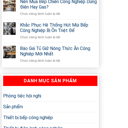
430
Nên Mua Bếp Chiên Công Nghiệp Dùng
Điện
Là
Theo
Điện Hay Gas?
Gì?
Yêu
Chức năng bình luận bị tắt
ở
Inox
Cầu
Nên
430
Ở
Mua
Khắc Phục Hệ Thống Hút Mùi Bếp
Có
TP.HCM
Bếp
Tốt
Công Nghiệp Bị Ồn Triệt Để
Chiên
Và
Chức năng bình luận bị tắt
ở
Công
An
Khắc
Nghiệp
Toàn
Phục
Báo Giá Tủ Giữ Nóng Thức Ăn Công
Dùng
Không?
Hệ
Điện
Nghiệp Mới Nhất
Thống
Hay
Chức năng bình luận bị tắt
ở
Hút
Gas?
Báo
Mùi
Giá
Bếp
Tủ
Công
DANH MỤC SẢN PHẨM
Giữ
Nghiệp
Nóng
Bị
Thức
Ồn
Ăn
Phòng tiệc hội nghị
Triệt
Công
Để
Nghiệp
Sản phẩm
Mới
Nhất
Thiết bị bếp công nghiệp