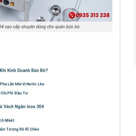
04 cao cấp chuyên dùng cho quán bún bò
Khi Kinh Doanh Bún Bò?
 Pha Lẫn Mùi Vị Nước Lèo
 Chi Phí Đầu Tư
Từ Vách Ngăn Inox 304
ch Nhiệt
iện Tượng Rò Rỉ Chéo