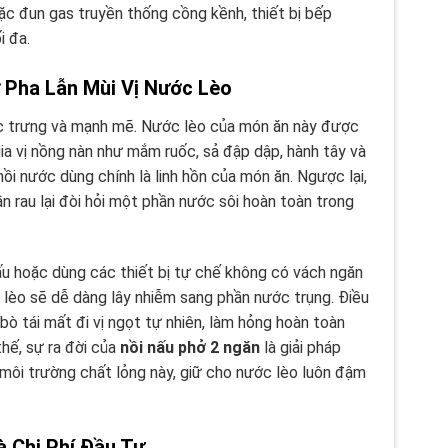
oặc đun gas truyền thống cồng kềnh, thiết bị bếp
i đa.
 Pha Lẫn Mùi Vị Nước Lèo
c trưng và mạnh mẽ. Nước lèo của món ăn này được
gia vị nồng nàn như mắm ruốc, sả đập dập, hành tây và
ồi nước dùng chính là linh hồn của món ăn. Ngược lại,
hần rau lại đòi hỏi một phần nước sôi hoàn toàn trong
u hoặc dùng các thiết bị tự chế không có vách ngăn
 lèo sẽ dễ dàng lây nhiễm sang phần nước trụng. Điều
 bò tái mất đi vị ngọt tự nhiên, làm hỏng hoàn toàn
thế, sự ra đời của
nồi nấu phở 2 ngăn
là giải pháp
i môi trường chất lỏng này, giữ cho nước lèo luôn đậm
à Chi Phí Đầu Tư