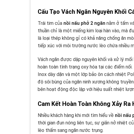
Cấu Tạo Vách Ngăn Nguyên Khối Cá
Trái tim của
nồi nấu phở 2 ngăn
nằm ở tấm vác
thuần chỉ là một miếng kim loại hàn vào, mà đ
là loại thép không gỉ có khả năng chống ăn mò
tiếp xúc với môi trường nước lèo chứa nhiều muố
Vách ngăn được dập nguyên khối và xử lý mối h
hoàn toàn tình trạng oxy hóa tại các điểm nối.
Inox dày dặn và một lớp bảo ôn cách nhiệt Pol
độ sôi bùng của ngăn ninh xương không truyền
bên hoạt động độc lập với hiệu suất nhiệt lượn
Cam Kết Hoàn Toàn Không Xảy Ra 
Nhiều khách hàng khi mới tìm hiểu về
nồi nấu 
thời gian đun nóng liên tục, sự giãn nở nhiệt 
lèo thấm sang ngăn nước trụng.