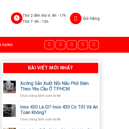
Thứ 2 đến thứ 6: 8h - 17h
Thứ 7: 8h - 15h
N DỤNG
BÀI VIẾT MỚI NHẤT
Xưởng Sản Xuất Nồi Nấu Phở Điện
Theo Yêu Cầu Ở TP.HCM
Chức năng bình luận bị tắt
ở
Xưởng
Sản
Inox 430 Là Gì? Inox 430 Có Tốt Và An
Xuất
Toàn Không?
Nồi
Chức năng bình luận bị tắt
ở
Nấu
Inox
Phở