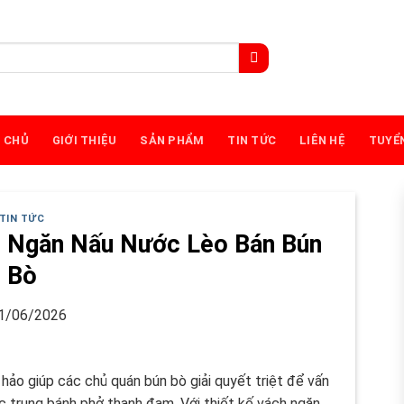
 CHỦ
GIỚI THIỆU
SẢN PHẨM
TIN TỨC
LIÊN HỆ
TUYỂ
TIN TỨC
2 Ngăn Nấu Nước Lèo Bán Bún
Bò
1/06/2026
 hảo giúp các chủ quán bún bò giải quyết triệt để vấn
c trụng bánh phở thanh đạm. Với thiết kế vách ngăn