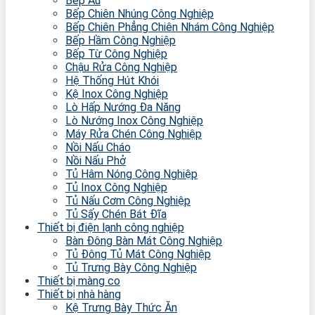
Bếp Âu
Bếp Chiên Nhúng Công Nghiệp
Bếp Chiên Phẳng Chiên Nhám Công Nghiệp
Bếp Hầm Công Nghiệp
Bếp Từ Công Nghiệp
Chậu Rửa Công Nghiệp
Hệ Thống Hút Khói
Kệ Inox Công Nghiệp
Lò Hấp Nướng Đa Năng
Lò Nướng Inox Công Nghiệp
Máy Rửa Chén Công Nghiệp
Nồi Nấu Cháo
Nồi Nấu Phở
Tủ Hâm Nóng Công Nghiệp
Tủ Inox Công Nghiệp
Tủ Nấu Cơm Công Nghiệp
Tủ Sấy Chén Bát Đĩa
Thiết bị điện lạnh công nghiệp
Bàn Đông Bàn Mát Công Nghiệp
Tủ Đông Tủ Mát Công Nghiệp
Tủ Trưng Bày Công Nghiệp
Thiết bị màng co
Thiết bị nhà hàng
Kệ Trưng Bày Thức Ăn