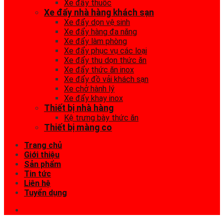
Xe đẩy thuốc
Xe đẩy nhà hàng khách sạn
Xe đẩy dọn vệ sinh
Xe đẩy hàng đa năng
Xe đẩy làm phòng
Xe đẩy phục vụ các loại
Xe đẩy thu dọn thức ăn
Xe đẩy thức ăn inox
Xe đẩy đồ vải khách sạn
Xe chở hành lý
Xe đẩy khay inox
Thiết bị nhà hàng
Kệ trưng bày thức ăn
Thiết bị màng co
Trang chủ
Giới thiệu
Sản phẩm
Tin tức
Liên hệ
Tuyển dụng