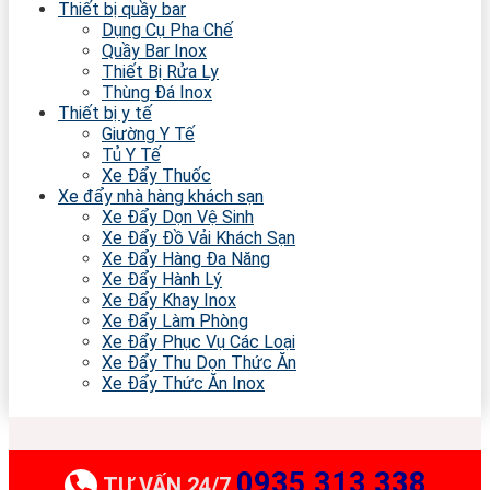
Thiết bị quầy bar
Dụng Cụ Pha Chế
Quầy Bar Inox
Thiết Bị Rửa Ly
Thùng Đá Inox
Thiết bị y tế
Giường Y Tế
Tủ Y Tế
Xe Đẩy Thuốc
Xe đẩy nhà hàng khách sạn
Xe Đẩy Dọn Vệ Sinh
Xe Đẩy Đồ Vải Khách Sạn
Xe Đẩy Hàng Đa Năng
Xe Đẩy Hành Lý
Xe Đẩy Khay Inox
Xe Đẩy Làm Phòng
Xe Đẩy Phục Vụ Các Loại
Xe Đẩy Thu Dọn Thức Ăn
Xe Đẩy Thức Ăn Inox
0935 313 338
TƯ VẤN 24/7