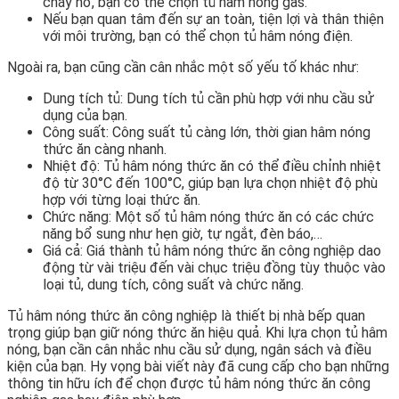
cháy nổ, bạn có thể chọn tủ hâm nóng gas.
Nếu bạn quan tâm đến sự an toàn, tiện lợi và thân thiện
với môi trường, bạn có thể chọn tủ hâm nóng điện.
Ngoài ra, bạn cũng cần cân nhắc một số yếu tố khác như:
Dung tích tủ: Dung tích tủ cần phù hợp với nhu cầu sử
dụng của bạn.
Công suất: Công suất tủ càng lớn, thời gian hâm nóng
thức ăn càng nhanh.
Nhiệt độ: Tủ hâm nóng thức ăn có thể điều chỉnh nhiệt
độ từ 30°C đến 100°C, giúp bạn lựa chọn nhiệt độ phù
hợp với từng loại thức ăn.
Chức năng: Một số tủ hâm nóng thức ăn có các chức
năng bổ sung như hẹn giờ, tự ngắt, đèn báo,…
Giá cả: Giá thành tủ hâm nóng thức ăn công nghiệp dao
động từ vài triệu đến vài chục triệu đồng tùy thuộc vào
loại tủ, dung tích, công suất và chức năng.
Tủ hâm nóng thức ăn công nghiệp là thiết bị nhà bếp quan
trọng giúp bạn giữ nóng thức ăn hiệu quả. Khi lựa chọn tủ hâm
nóng, bạn cần cân nhắc nhu cầu sử dụng, ngân sách và điều
kiện của bạn. Hy vọng bài viết này đã cung cấp cho bạn những
thông tin hữu ích để chọn được tủ hâm nóng thức ăn công