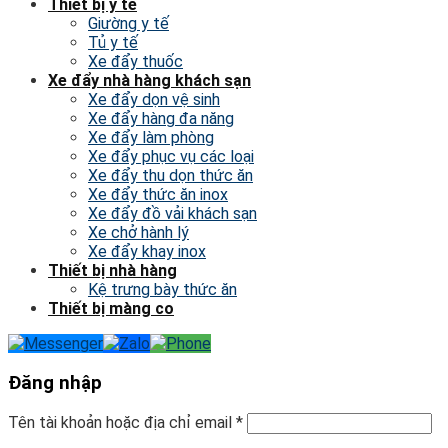
Thiết bị y tế
Giường y tế
Tủ y tế
Xe đẩy thuốc
Xe đẩy nhà hàng khách sạn
Xe đẩy dọn vệ sinh
Xe đẩy hàng đa năng
Xe đẩy làm phòng
Xe đẩy phục vụ các loại
Xe đẩy thu dọn thức ăn
Xe đẩy thức ăn inox
Xe đẩy đồ vải khách sạn
Xe chở hành lý
Xe đẩy khay inox
Thiết bị nhà hàng
Kệ trưng bày thức ăn
Thiết bị màng co
Đăng nhập
Tên tài khoản hoặc địa chỉ email
*