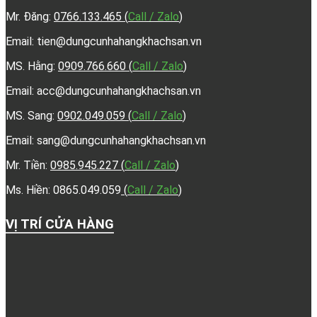
Mr. Đăng:
0766.133.465
(
Call / Zalo
)
Email: tien@dungcunhahangkhachsan.vn
MS. Hằng:
0909.766.660
(
Call / Zalo
)
Email: acc@dungcunhahangkhachsan.vn
MS. Sang:
0902.049.059
(
Call / Zalo
)
Email: sang@dungcunhahangkhachsan.vn
Mr. Tiền:
0985.945.227
(
Call / Zalo
)
Ms. Hiền: 0865.049.059
(
Call / Zalo
)
VỊ TRÍ CỬA HÀNG