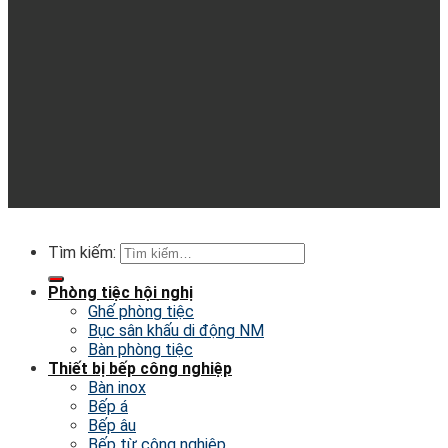
© 2026
Inox Nhat Minh.
All rights reserved.
Tìm kiếm:
Phòng tiệc hội nghị
Ghế phòng tiệc
Bục sân khấu di động NM
Bàn phòng tiệc
Thiết bị bếp công nghiệp
Bàn inox
Bếp á
Bếp âu
Bếp từ công nghiệp