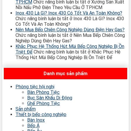
TP.HCM
Chức năng bình luận bị tắt
ở Xưởng Sản Xuất
Nồi Nấu Phở Điện Theo Yêu Cầu Ở TP.HCM
Inox 430 Là Gì? Inox 430 Có Tốt Và An Toàn Không?
Chức năng bình luận bị tắt
ở Inox 430 Là Gì? Inox 430
Có Tốt Và An Toàn Không?
Nên Mua Bếp Chiên Công Nghiệp Dùng Điện Hay Gas?
Chức năng bình luận bị tắt
ở Nên Mua Bếp Chiên Công
Nghiệp Dùng Điện Hay Gas?
Khắc Phục Hệ Thống Hút Mùi Bếp Công Nghiệp Bị Ồn
Triệt Để
Chức năng bình luận bị tắt
ở Khắc Phục Hệ
Thống Hút Mùi Bếp Công Nghiệp Bị Ồn Triệt Để
Danh mục sản phẩm
Phòng tiệc hội nghị
Bàn Phòng Tiệc
Bục Sân Khấu Di Động
Ghế Phòng Tiệc
Sản phẩm
Thiết bị bếp công nghiệp
Bàn Inox
Bếp Á