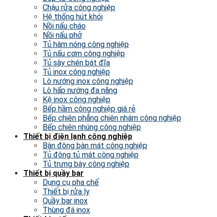
Chậu rửa công nghiệp
Hệ thống hút khói
Nồi nấu cháo
Nồi nấu phở
Tủ hâm nóng công nghiệp
Tủ nấu cơm công nghiệp
Tủ sây chén bát đĩa
Tủ inox công nghiệp
Lò nướng inox công nghiệp
Lò hấp nướng đa năng
Kệ inox công nghiệp
Bếp hầm công nghiệp giá rẻ
Bếp chiên phẳng chiên nhám công nghiệp
Bếp chiên nhúng công nghiệp
Thiết bị điện lạnh công nghiệp
Bàn đông bàn mát công nghiệp
Tủ đông tủ mát công nghiệp
Tủ trưng bày công nghiệp
Thiết bị quầy bar
Dụng cụ pha chế
Thiết bị rửa ly
Quầy bar inox
Thùng đá inox