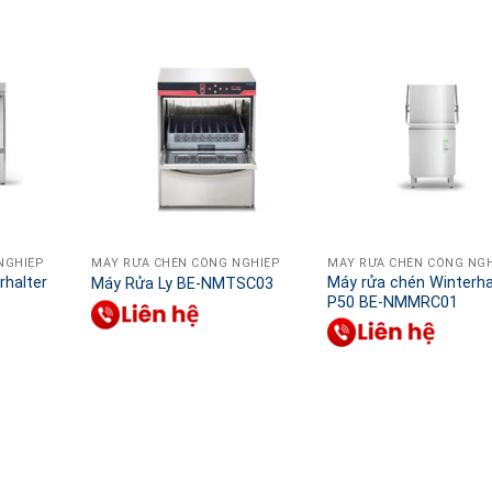
NGHIỆP
MÁY RỬA CHÉN CÔNG NGHIỆP
MÁY RỬA CHÉN CÔNG NGH
rhalter
Máy rửa chén Winterha
Máy Rửa Ly BE-NMTSC03
P50 BE-NMMRC01