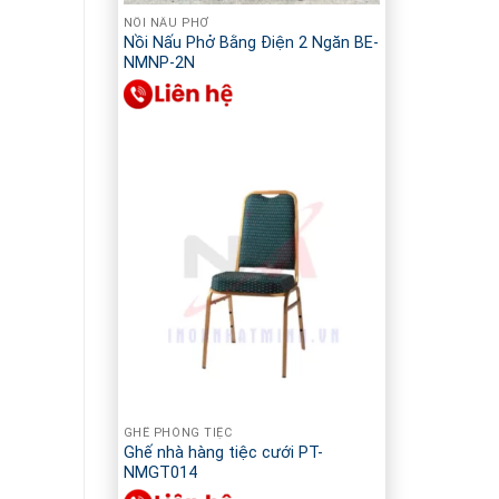
NỒI NẤU PHỞ
Nồi Nấu Phở Bằng Điện 2 Ngăn BE-
NMNP-2N
GHẾ PHÒNG TIỆC
Ghế nhà hàng tiệc cưới PT-
NMGT014