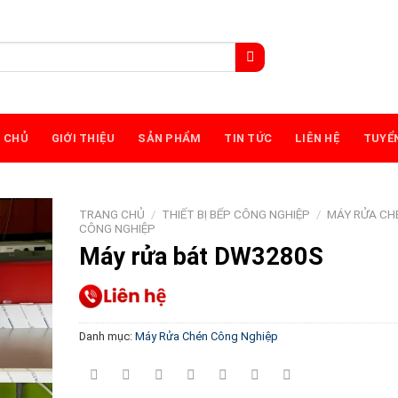
 CHỦ
GIỚI THIỆU
SẢN PHẨM
TIN TỨC
LIÊN HỆ
TUYỂ
TRANG CHỦ
/
THIẾT BỊ BẾP CÔNG NGHIỆP
/
MÁY RỬA CH
CÔNG NGHIỆP
Máy rửa bát DW3280S
Danh mục:
Máy Rửa Chén Công Nghiệp