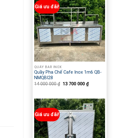
Giá ưu đãi!
QUẦY BAR INOX
Quầy Pha Chế Cafe Inox 1m6 QB-
NMQBI28
14 000 000
₫
Giá
13 700 000
₫
Giá
gốc
hiện
là:
tại
14
là:
000
13
000 ₫.
700
000 ₫.
Giá ưu đãi!