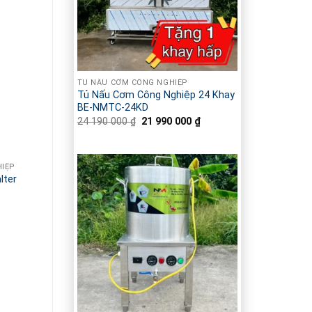
TỦ NẤU CƠM CÔNG NGHIỆP
Tủ Nấu Cơm Công Nghiệp 24 Khay
BE-NMTC-24KD
24 190 000
₫
Giá
21 990 000
₫
Giá
gốc
hiện
là:
tại
24
là:
190
21
IỆP
000 ₫.
990
lter
000 ₫.