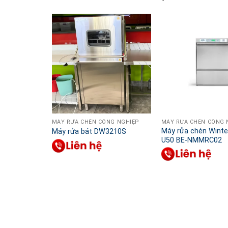
MÁY RỬA CHÉN CÔNG NGHIỆP
MÁY RỬA CHÉN CÔNG 
Máy rửa chén Winte
Máy rửa bát DW3210S
U50 BE-NMMRC02