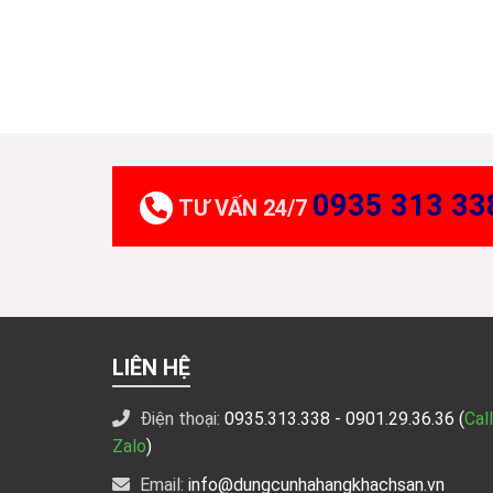
0935 313 33
TƯ VẤN 24/7
LIÊN HỆ
Điện thoại:
0935.313.338
- 0901.29.36.36 (
Call
Zalo
)
Email:
info@dungcunhahangkhachsan.vn