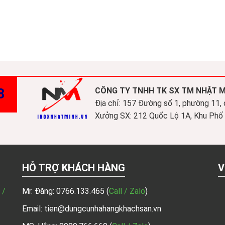
8
CÔNG TY TNHH TK SX TM NHẬT 
Địa chỉ: 157 Đường số 1, phường 11,
Xưởng SX: 212 Quốc Lộ 1A, Khu Phố 3
HỖ TRỢ KHÁCH HÀNG
V
 /
Mr. Đăng:
0766.133.465
(
Call / Zalo
)
Email: tien@dungcunhahangkhachsan.vn