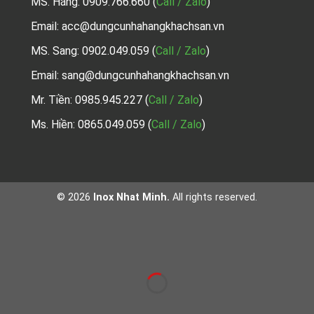
MS. Hằng:
0909.766.660
(
Call / Zalo
)
Email: acc@dungcunhahangkhachsan.vn
MS. Sang:
0902.049.059
(
Call / Zalo
)
Email: sang@dungcunhahangkhachsan.vn
Mr. Tiền:
0985.945.227
(
Call / Zalo
)
Ms. Hiền: 0865.049.059
(
Call / Zalo
)
© 2026
Inox Nhat Minh.
All rights reserved.