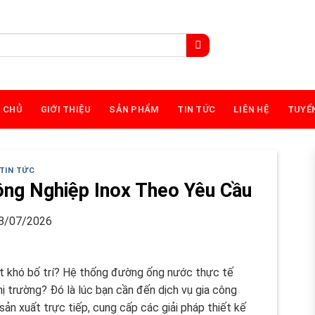
 CHỦ
GIỚI THIỆU
SẢN PHẨM
TIN TỨC
LIÊN HỆ
TUYỂ
TIN TỨC
ông Nghiệp Inox Theo Yêu Cầu
8/07/2026
t khó bố trí? Hệ thống đường ống nước thực tế
ị trường? Đó là lúc bạn cần đến dịch vụ gia công
ản xuất trực tiếp, cung cấp các giải pháp thiết kế