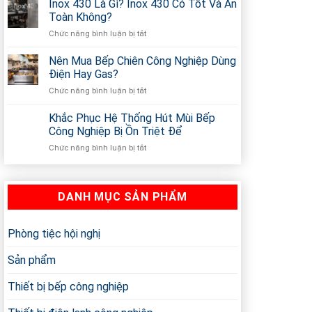
Sản
Inox 430 Là Gì? Inox 430 Có Tốt Và An
Công
Xuất
Nghiệp
Toàn Không?
Nồi
Nhập
Chức năng bình luận bị tắt
ở
Nấu
Khẩu
Inox
Phở
Giá
430
Nên Mua Bếp Chiên Công Nghiệp Dùng
Điện
Sỉ
Là
Theo
Điện Hay Gas?
Gì?
Yêu
Chức năng bình luận bị tắt
ở
Inox
Cầu
Nên
430
Ở
Mua
Khắc Phục Hệ Thống Hút Mùi Bếp
Có
TP.HCM
Bếp
Tốt
Công Nghiệp Bị Ồn Triệt Để
Chiên
Và
Chức năng bình luận bị tắt
ở
Công
An
Khắc
Nghiệp
Toàn
Phục
Dùng
Không?
Hệ
Điện
DANH MỤC SẢN PHẨM
Thống
Hay
Hút
Gas?
Mùi
Bếp
Phòng tiệc hội nghị
Công
Nghiệp
Sản phẩm
Bị
Ồn
Thiết bị bếp công nghiệp
Triệt
Để