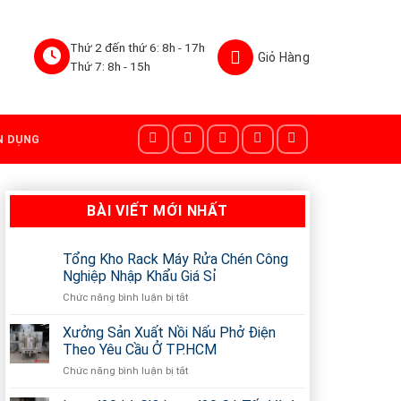
Thứ 2 đến thứ 6: 8h - 17h
Thứ 7: 8h - 15h
N DỤNG
BÀI VIẾT MỚI NHẤT
Tổng Kho Rack Máy Rửa Chén Công
Nghiệp Nhập Khẩu Giá Sỉ
Chức năng bình luận bị tắt
ở
Tổng
Kho
Xưởng Sản Xuất Nồi Nấu Phở Điện
Rack
Theo Yêu Cầu Ở TP.HCM
Máy
Chức năng bình luận bị tắt
ở
Rửa
Xưởng
Chén