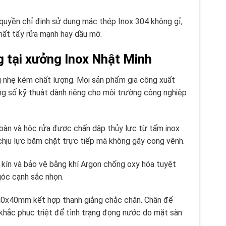
uyền chỉ định sử dụng mác thép Inox 304 không gỉ,
chất tẩy rửa mạnh hay dầu mỡ.
g tại xưởng Inox Nhật Minh
 nhẹ kém chất lượng. Mọi sản phẩm gia công xuất
g số kỹ thuật dành riêng cho môi trường công nghiệp
bàn và hộc rửa được chấn dập thủy lực từ tấm inox
ịu lực băm chặt trực tiếp mà không gây cong vênh.
kín và bảo vệ bằng khí Argon chống oxy hóa tuyệt
góc cạnh sắc nhọn.
40x40mm kết hợp thanh giằng chắc chắn. Chân đế
, khắc phục triệt để tình trạng đọng nước do mặt sàn