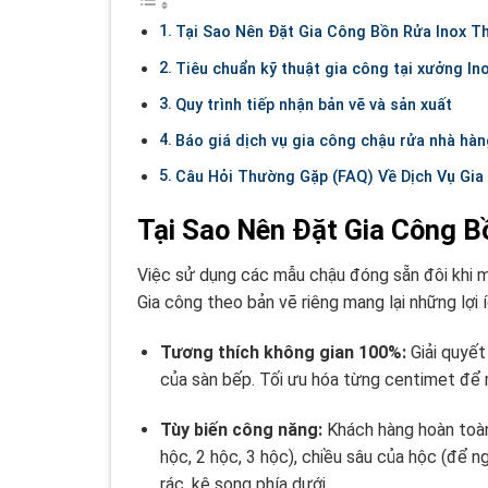
Tại Sao Nên Đặt Gia Công Bồn Rửa Inox T
Tiêu chuẩn kỹ thuật gia công tại xưởng In
Quy trình tiếp nhận bản vẽ và sản xuất
Báo giá dịch vụ gia công chậu rửa nhà hàn
Câu Hỏi Thường Gặp (FAQ) Về Dịch Vụ Gia
Tại Sao Nên Đặt Gia Công B
Việc sử dụng các mẫu chậu đóng sẵn đôi khi man
Gia công theo bản vẽ riêng mang lại những lợi í
Tương thích không gian 100%:
Giải quyết
của sàn bếp. Tối ưu hóa từng centimet để 
Tùy biến công năng:
Khách hàng hoàn toàn
hộc, 2 hộc, 3 hộc), chiều sâu của hộc (để n
rác, kệ song phía dưới.