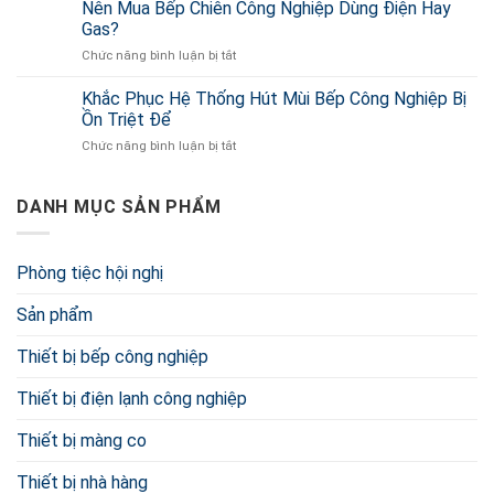
430
Nên Mua Bếp Chiên Công Nghiệp Dùng Điện Hay
Điện
Sỉ
Là
Theo
Gas?
Gì?
Yêu
Chức năng bình luận bị tắt
ở
Inox
Cầu
Nên
430
Ở
Mua
Khắc Phục Hệ Thống Hút Mùi Bếp Công Nghiệp Bị
Có
TP.HCM
Bếp
Tốt
Ồn Triệt Để
Chiên
Và
Chức năng bình luận bị tắt
ở
Công
An
Khắc
Nghiệp
Toàn
Phục
Dùng
Không?
Hệ
DANH MỤC SẢN PHẨM
Điện
Thống
Hay
Hút
Gas?
Mùi
Phòng tiệc hội nghị
Bếp
Công
Sản phẩm
Nghiệp
Bị
Ồn
Thiết bị bếp công nghiệp
Triệt
Để
Thiết bị điện lạnh công nghiệp
Thiết bị màng co
Thiết bị nhà hàng