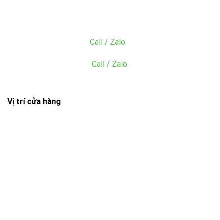
Email: sang@dungcunhahangkhachsan.vn
Mr. Tiền:
0985.945.227
(
Call / Zalo
)
Ms. Hiền: 0865.049.059
(
Call / Zalo
)
Vị trí cửa hàng