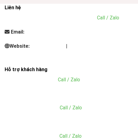
Liên hệ
Điện thoại:
0935.313.338 - 0901.293.636
(
Call / Zalo
)
Email:
info@dungcunhahangkhachsan.vn
Website:
inoxnhatminh.vn
|
dungcunhahangkhachsan.vn
Hỗ trợ khách hàng
Mr. Đăng:
0766.133.465
(
Call / Zalo
)
Email: tien@dungcunhahangkhachsan.vn
MS. Hằng:
0909.766.660
(
Call / Zalo
)
Email: acc@dungcunhahangkhachsan.vn
MS. Sang:
0902.049.059
(
Call / Zalo
)