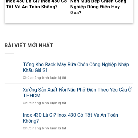
Inox 430 Là Gì? Inox 430 Có
Nên Mua Bếp Chiên Công
Tốt Và An Toàn Không?
Nghiệp Dùng Điện Hay
Gas?
BÀI VIẾT MỚI NHẤT
Tổng Kho Rack Máy Rửa Chén Công Nghiệp Nhập
Khẩu Giá Sỉ
Chức năng bình luận bị tắt
ở
Tổng
Kho
Xưởng Sản Xuất Nồi Nấu Phở Điện Theo Yêu Cầu Ở
Rack
TP.HCM
Máy
Chức năng bình luận bị tắt
ở
Rửa
Xưởng
Chén
Sản
Inox 430 Là Gì? Inox 430 Có Tốt Và An Toàn
Công
Xuất
Nghiệp
Không?
Nồi
Nhập
Chức năng bình luận bị tắt
ở
Nấu
Khẩu
Inox
Phở
Giá