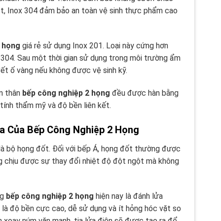
ệt, Inox 304 đảm bảo an toàn vệ sinh thực phẩm cao
2 họng
giá rẻ sử dụng Inox 201. Loại này cứng hơn
304. Sau một thời gian sử dụng trong môi trường ẩm
ết ố vàng nếu không được vệ sinh kỹ.
ên thân
bếp công nghiệp 2 họng
đều được hàn bằng
tính thẩm mỹ và độ bền liên kết.
a Của Bếp Công Nghiệp 2 Họng
là bộ họng đốt. Đối với bếp Á, họng đốt thường được
ng chịu được sự thay đổi nhiệt độ đột ngột mà không
ng
bếp công nghiệp 2 họng
hiện nay là đánh lửa
là độ bền cực cao, dễ sử dụng và ít hỏng hóc vặt so
ần xoay núm vặn mạnh, tia lửa điện sẽ được tạo ra để