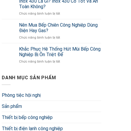
Inox 430 Là Gì? Inox 430 Có Tốt Và An
Công
Xuất
Nghiệp
Toàn Không?
Nồi
Nhập
Chức năng bình luận bị tắt
ở
Nấu
Khẩu
Inox
Phở
Giá
430
Nên Mua Bếp Chiên Công Nghiệp Dùng
Điện
Sỉ
Là
Theo
Điện Hay Gas?
Gì?
Yêu
Chức năng bình luận bị tắt
ở
Inox
Cầu
Nên
430
Ở
Mua
Khắc Phục Hệ Thống Hút Mùi Bếp Công
Có
TP.HCM
Bếp
Tốt
Nghiệp Bị Ồn Triệt Để
Chiên
Và
Chức năng bình luận bị tắt
ở
Công
An
Khắc
Nghiệp
Toàn
Phục
Dùng
Không?
Hệ
DANH MỤC SẢN PHẨM
Điện
Thống
Hay
Hút
Gas?
Mùi
Phòng tiệc hội nghị
Bếp
Công
Sản phẩm
Nghiệp
Bị
Ồn
Thiết bị bếp công nghiệp
Triệt
Để
Thiết bị điện lạnh công nghiệp