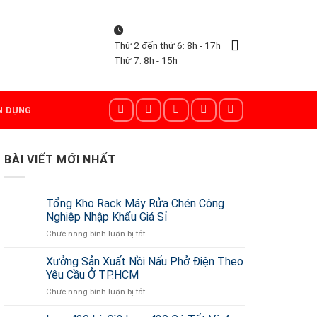
Thứ 2 đến thứ 6: 8h - 17h
Thứ 7: 8h - 15h
N DỤNG
BÀI VIẾT MỚI NHẤT
Tổng Kho Rack Máy Rửa Chén Công
Nghiệp Nhập Khẩu Giá Sỉ
Chức năng bình luận bị tắt
ở
Tổng
Kho
Xưởng Sản Xuất Nồi Nấu Phở Điện Theo
Rack
Yêu Cầu Ở TP.HCM
Máy
Chức năng bình luận bị tắt
ở
Rửa
Xưởng
Chén
Sản