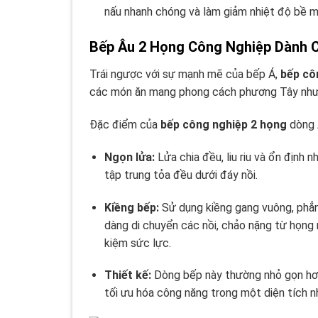
nấu nhanh chóng và làm giảm nhiệt độ bề mặ
Bếp Âu 2 Họng Công Nghiệp Dành 
Trái ngược với sự mạnh mẽ của bếp Á,
bếp cô
các món ăn mang phong cách phương Tây như 
Đặc điểm của
bếp công nghiệp 2 họng
dòng Â
Ngọn lửa:
Lửa chia đều, liu riu và ổn định
tập trung tỏa đều dưới đáy nồi.
Kiềng bếp:
Sử dụng kiềng gang vuông, phẳn
dàng di chuyển các nồi, chảo nặng từ họng 
kiệm sức lực.
Thiết kế:
Dòng bếp này thường nhỏ gọn hơn
tối ưu hóa công năng trong một diện tích n