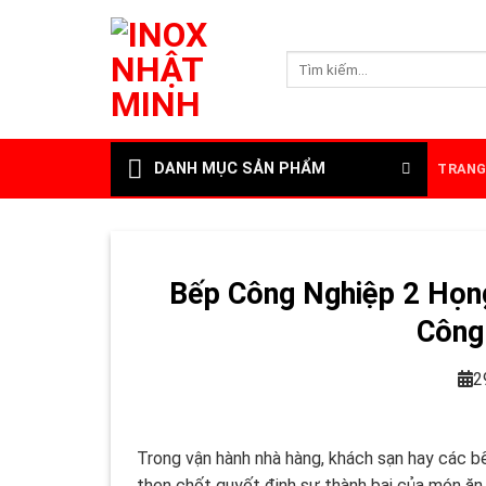
Skip
to
Tìm
content
kiếm:
DANH MỤC SẢN PHẨM
TRANG
Bếp Công Nghiệp 2 Họng
Công
2
Trong vận hành nhà hàng, khách sạn hay các bếp
then chốt quyết định sự thành bại của món ăn 