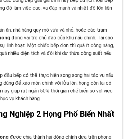
 các dòng bếp gas gia đình hay bếp du lịch, loại bếp
g độ làm việc cao, va đập mạnh và nhiệt độ lớn liên
án ăn, nhà hàng quy mô vừa và nhỏ, hoặc các trạm
 họng
đóng vai trò chủ đạo của khu nấu chính. Tại sao
o sự linh hoạt. Một chiếc bếp đơn thì quá ít công năng,
quá nhiều diện tích và đôi khi dư thừa công suất nếu
p đầu bếp có thể thực hiện song song hai tác vụ nấu
 dùng để xào món chính với lửa lớn, họng còn lại có
này giúp rút ngắn 50% thời gian chế biến so với việc
phục vụ khách hàng.
ng Nghiệp 2 Họng Phổ Biến Nhất
họng
được chia thành hai dòng chính dựa trên phong