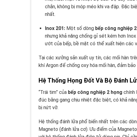
chắn, không bị móp méo khi va đập. Đặc bi
nhất.
Inox 201:
Một số dòng
bếp công nghiệp 
nhưng khả năng chống gỉ sét kém hơn Inox 
ướt của bếp, bề mặt có thể xuất hiện các v
Tại các xưởng sản xuất uy tín, các mối hàn tr
khí Argon để chống oxy hóa mối hàn, đảm bảo 
Hệ Thống Họng Đốt Và Bộ Đánh Lử
“Trái tim” của
bếp công nghiệp 2 họng
chính 
đúc bằng gang chịu nhiệt đặc biệt, có khả nă
bị nứt vỡ.
Hệ thống đánh lửa phổ biến nhất trên các dò
Magneto (đánh lửa cơ). Ưu điểm của Magneto 
với hệ thống đánh lửa điện tử dùng pin. Chỉ c