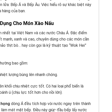
 lửa: Bếp Á và Bếp Âu. Việc hiểu rõ sự khác biệt này
à hàng của bạn.
 Dụng Cho Món Xào Nấu
n nhất tại Việt Nam và các nước Châu Á. Đặc điểm
ất mạnh, xanh và cao, chuyên dùng cho các món cần
hảo thịt bò… hay còn gọi là kỹ thuật tạo “Wok Hei”
thường bao gồm:
hiệt lượng bùng lên nhanh chóng.
khối chịu nhiệt cực tốt. Có hai loại phổ biến là
ánh ú (chịu lực tốt hơn cho nồi lớn).
 họng
dòng Á đều tích hợp vòi nước ngay trên thành
 làm mát mặt bếp. Điều này giúp đầu bếp lấy nước