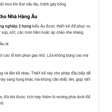
t inox khi đun nấu lâu, tránh gây bỏng.
Cho Nhà Hàng Âu
ng nghiệp 2 họng
kiểu Âu được thiết kế để phục vụ
súp, sốt, các món hầm hoặc áp chảo nhẹ nhàng.
u là:
 nhờ các lỗ kim phun gas nhỏ. Lửa không bùng cao mà
g và liền kề nhau. Thiết kế này cho phép đầu bếp dễ
này sang họng khác mà không cần nhấc lên, giúp tiết
, đôi khi được tích hợp thêm lò nướng phía dưới để
hỏ.