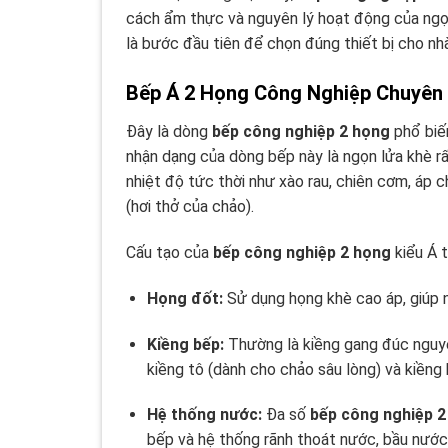
cách ẩm thực và nguyên lý hoạt động của ngọn
là bước đầu tiên để chọn đúng thiết bị cho nh
Bếp Á 2 Họng Công Nghiệp Chuyên
Đây là dòng
bếp công nghiệp 2 họng
phổ biế
nhận dạng của dòng bếp này là ngọn lửa khè r
nhiệt độ tức thời như xào rau, chiên cơm, áp c
(hơi thở của chảo).
Cấu tạo của
bếp công nghiệp 2 họng
kiểu Á 
Họng đốt:
Sử dụng họng khè cao áp, giúp n
Kiềng bếp:
Thường là kiềng gang đúc nguyên 
kiềng tô (dành cho chảo sâu lòng) và kiềng b
Hệ thống nước:
Đa số
bếp công nghiệp 2
bếp và hệ thống rãnh thoát nước, bầu nước