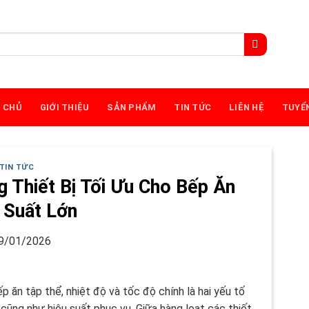
 CHỦ
GIỚI THIỆU
SẢN PHẨM
TIN TỨC
LIÊN HỆ
TUYỂ
TIN TỨC
 Thiết Bị Tối Ưu Cho Bếp Ăn
 Suất Lớn
9/01/2026
 ăn tập thể, nhiệt độ và tốc độ chính là hai yếu tố
cũng như hiệu suất phục vụ. Giữa hàng loạt các thiết