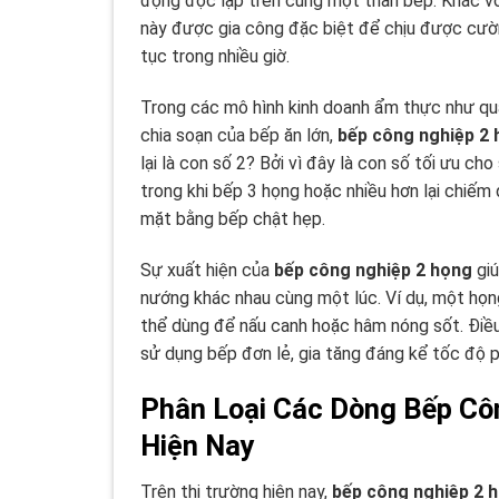
động độc lập trên cùng một thân bếp. Khác với
này được gia công đặc biệt để chịu được cườn
tục trong nhiều giờ.
Trong các mô hình kinh doanh ẩm thực như qu
chia soạn của bếp ăn lớn,
bếp công nghiệp 2
lại là con số 2? Bởi vì đây là con số tối ưu ch
trong khi bếp 3 họng hoặc nhiều hơn lại chiếm 
mặt bằng bếp chật hẹp.
Sự xuất hiện của
bếp công nghiệp 2 họng
giú
nướng khác nhau cùng một lúc. Ví dụ, một họng
thể dùng để nấu canh hoặc hâm nóng sốt. Điều 
sử dụng bếp đơn lẻ, gia tăng đáng kể tốc độ 
Phân Loại Các Dòng Bếp Cô
Hiện Nay
Trên thị trường hiện nay,
bếp công nghiệp 2 