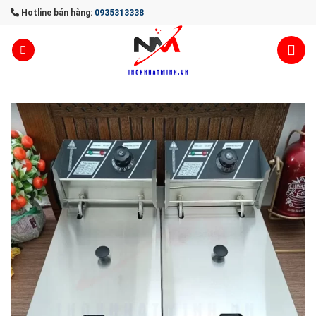
Skip
Hotline bán hàng:
0935313338
to
content