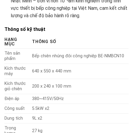
Nhật Minh – đơn vị hơn 10 năm kinh nghiệm trong lĩnh
vực thiết bị bếp công nghiệp tại Việt Nam, cam kết chất
lượng và chế độ bảo hành rõ ràng.
Thông số kỹ thuật
HẠNG
THÔNG SỐ
MỤC
Tên sản
Bếp chiên nhúng đôi công nghiệp BE-NMBCN10
phẩm
Kích thước
640 x 550 x 440 mm
máy
Kích thước
200 x 240 x 100 mm
giỏ chiên
Điện áp
380~415V/50Hz
Công suất
5.5kW x2
Dung tích
9L x2
Trọng
27 kg