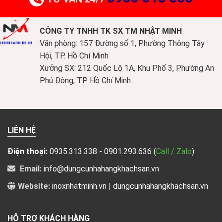
CÔNG TY TNHH TK SX TM NHẬT MINH
Văn phòng: 157 Đường số 1, Phường Thông Tây
Hội, TP. Hồ Chí Minh
Xưởng SX: 212 Quốc Lộ 1A, Khu Phố 3, Phường An
Phú Đông, TP. Hồ Chí Minh
LIÊN HỆ
Điện thoại:
0935.313.338 - 0901.293.636
(
Call / Zalo
)
Email:
info@dungcunhahangkhachsan.vn
Website:
inoxnhatminh.vn
|
dungcunhahangkhachsan.vn
HỖ TRỢ KHÁCH HÀNG