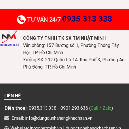
0935 313 338
TƯ VẤN 24/7
CÔNG TY TNHH TK SX TM NHẬT MINH
Văn phòng: 157 Đường số 1, Phường Thông Tây
Hội, TP. Hồ Chí Minh
Xưởng SX: 212 Quốc Lộ 1A, Khu Phố 3, Phường An
Phú Đông, TP. Hồ Chí Minh
LIÊN HỆ
Điện thoại:
0935.313.338 - 0901.293.636
(
Call / Zalo
)
Email:
info@dungcunhahangkhachsan.vn
Website:
inoxnhatminh.vn
|
dungcunhahangkhachsan.vn