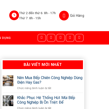
Thứ 2 đến thứ 6: 8h - 17h
Thứ 7: 8h - 15h
N DỤNG
BÀI VIẾT MỚI NHẤT
Nên Mua Bếp Chiên Công Nghiệp Dùng
Điện Hay Gas?
Chức năng bình luận bị tắt
ở
Nên
Mua
Khắc Phục Hệ Thống Hút Mùi Bếp
Bếp
Công Nghiệp Bị Ồn Triệt Để
Chiên
Chức năng bình luận bị tắt
ở
Công