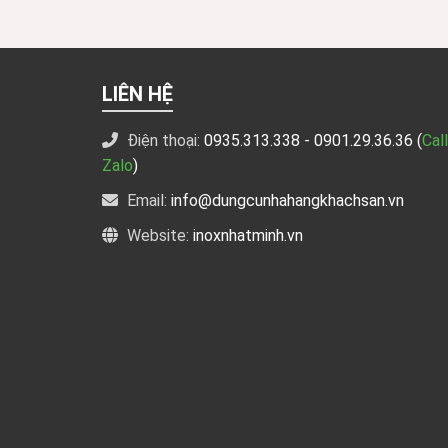
LIÊN HỆ
Điện thoại:
0935.313.338
- 0901.29.36.36 (
Call
Zalo
)
Email:
info@dungcunhahangkhachsan.vn
Website:
inoxnhatminh.vn