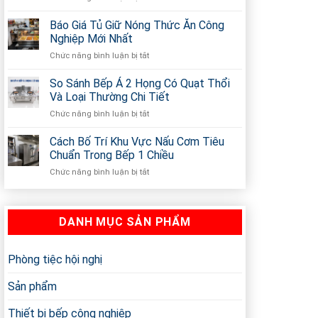
Khắc
Nghiệp
Phục
Báo Giá Tủ Giữ Nóng Thức Ăn Công
Dùng
Hệ
Điện
Nghiệp Mới Nhất
Thống
Hay
Chức năng bình luận bị tắt
ở
Hút
Gas?
Báo
Mùi
Giá
So Sánh Bếp Á 2 Họng Có Quạt Thổi
Bếp
Tủ
Công
Và Loại Thường Chi Tiết
Giữ
Nghiệp
Chức năng bình luận bị tắt
ở
Nóng
Bị
So
Thức
Ồn
Sánh
Cách Bố Trí Khu Vực Nấu Cơm Tiêu
Ăn
Triệt
Bếp
Công
Chuẩn Trong Bếp 1 Chiều
Để
Á
Nghiệp
Chức năng bình luận bị tắt
ở
2
Mới
Cách
Họng
Nhất
Bố
Có
Trí
Quạt
DANH MỤC SẢN PHẨM
Khu
Thổi
Vực
Và
Nấu
Loại
Cơm
Phòng tiệc hội nghị
Thường
Tiêu
Chi
Chuẩn
Tiết
Sản phẩm
Trong
Bếp
Thiết bị bếp công nghiệp
1