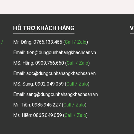
HỖ TRỢ KHÁCH HÀNG
V
 /
Mr. Đăng:
0766.133.465
(
Call / Zalo
)
Email: tien@dungcunhahangkhachsan.vn
MS. Hằng:
0909.766.660
(
Call / Zalo
)
Email: acc@dungcunhahangkhachsan.vn
MS. Sang:
0902.049.059
(
Call / Zalo
)
Email: sang@dungcunhahangkhachsan.vn
Mr. Tiền:
0985.945.227
(
Call / Zalo
)
Ms. Hiền: 0865.049.059
(
Call / Zalo
)