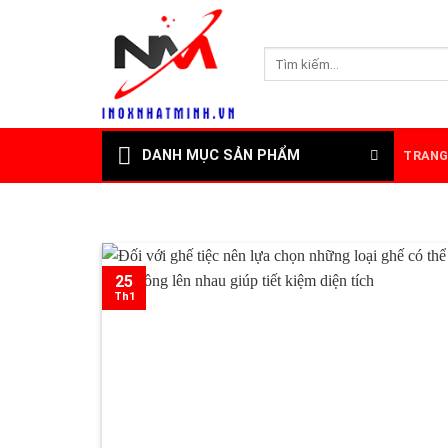
Skip
to
Tìm
content
kiếm:
DANH MỤC SẢN PHẨM
TRANG
25
Th1