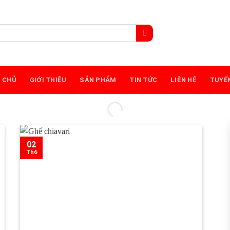
 CHỦ
GIỚI THIỆU
SẢN PHẨM
TIN TỨC
LIÊN HỆ
TUYỂ
02
Th6