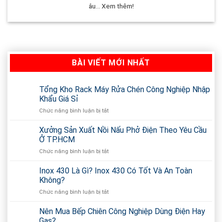
âu... Xem thêm!
BÀI VIẾT MỚI NHẤT
Tổng Kho Rack Máy Rửa Chén Công Nghiệp Nhập
Khẩu Giá Sỉ
Chức năng bình luận bị tắt
ở
Tổng
Kho
Xưởng Sản Xuất Nồi Nấu Phở Điện Theo Yêu Cầu
Rack
Ở TP.HCM
Máy
Chức năng bình luận bị tắt
ở
Rửa
Xưởng
Chén
Sản
Inox 430 Là Gì? Inox 430 Có Tốt Và An Toàn
Công
Xuất
Nghiệp
Không?
Nồi
Nhập
Chức năng bình luận bị tắt
ở
Nấu
Khẩu
Inox
Phở
Giá
430
Nên Mua Bếp Chiên Công Nghiệp Dùng Điện Hay
Điện
Sỉ
Là
Theo
Gas?