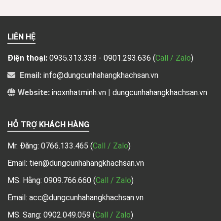
LIÊN HỆ
Điện thoại:
0935.313.338 - 0901.293.636
(
Call / Zalo
)
Email:
info@dungcunhahangkhachsan.vn
Website:
inoxnhatminh.vn
|
dungcunhahangkhachsan.vn
HỖ TRỢ KHÁCH HÀNG
Mr. Đăng:
0766.133.465
(
Call / Zalo
)
Email: tien@dungcunhahangkhachsan.vn
MS. Hằng:
0909.766.660
(
Call / Zalo
)
Email: acc@dungcunhahangkhachsan.vn
MS. Sang:
0902.049.059
(
Call / Zalo
)