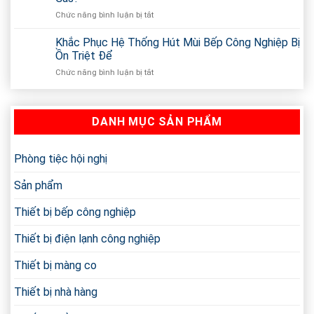
Gì?
Yêu
Chức năng bình luận bị tắt
ở
Inox
Cầu
Nên
430
Ở
Mua
Khắc Phục Hệ Thống Hút Mùi Bếp Công Nghiệp Bị
Có
TP.HCM
Bếp
Tốt
Ồn Triệt Để
Chiên
Và
Chức năng bình luận bị tắt
ở
Công
An
Khắc
Nghiệp
Toàn
Phục
Dùng
Không?
Hệ
Điện
DANH MỤC SẢN PHẨM
Thống
Hay
Hút
Gas?
Mùi
Bếp
Phòng tiệc hội nghị
Công
Nghiệp
Sản phẩm
Bị
Ồn
Thiết bị bếp công nghiệp
Triệt
Để
Thiết bị điện lạnh công nghiệp
Thiết bị màng co
Thiết bị nhà hàng