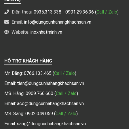
Điện thoại:
0935.313.338
- 0901.29.36.36 (
Call / Zalo
)
Email:
info@dungcunhahangkhachsan.vn
Website:
inoxnhatminh.vn
HỖ TRỢ KHÁCH HÀNG
Mr. Đăng:
0766.133.465
(
Call / Zalo
)
Email: tien@dungcunhahangkhachsan.vn
MS. Hằng:
0909.766.660
(
Call / Zalo
)
Email: acc@dungcunhahangkhachsan.vn
MS. Sang:
0902.049.059
(
Call / Zalo
)
Email: sang@dungcunhahangkhachsan.vn