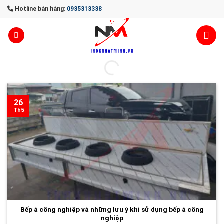
Skip
Hotline bán hàng:
0935313338
to
content
26
Th5
Bếp á công nghiệp và những lưu ý khi sử dụng bếp á công
nghiệp