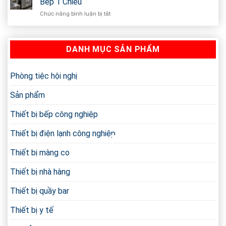
Bếp 1 Chiều
Để
Á
Nghiệp
Chức năng bình luận bị tắt
ở
2
Mới
Cách
Họng
Nhất
Bố
Có
Trí
Quạt
DANH MỤC SẢN PHẨM
Khu
Thổi
Vực
Và
Nấu
Loại
Cơm
Phòng tiệc hội nghị
Thường
Tiêu
Chi
Chuẩn
Tiết
Sản phẩm
Trong
Bếp
Thiết bị bếp công nghiệp
1
Chiều
Thiết bị điện lạnh công nghiệp
Thiết bị màng co
Thiết bị nhà hàng
Thiết bị quầy bar
Thiết bị y tế