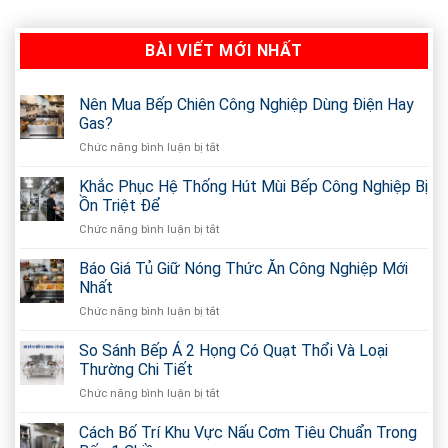
BÀI VIẾT MỚI NHẤT
Nên Mua Bếp Chiên Công Nghiệp Dùng Điện Hay
Gas?
Chức năng bình luận bị tắt
ở
Nên
Mua
Khắc Phục Hệ Thống Hút Mùi Bếp Công Nghiệp Bị
Bếp
Ồn Triệt Để
Chiên
Chức năng bình luận bị tắt
ở
Công
Khắc
Nghiệp
Phục
Báo Giá Tủ Giữ Nóng Thức Ăn Công Nghiệp Mới
Dùng
Hệ
Điện
Nhất
Thống
Hay
Chức năng bình luận bị tắt
ở
Hút
Gas?
Báo
Mùi
Giá
So Sánh Bếp Á 2 Họng Có Quạt Thổi Và Loại
Bếp
Tủ
Công
Thường Chi Tiết
Giữ
Nghiệp
Chức năng bình luận bị tắt
ở
Nóng
Bị
So
Thức
Ồn
Sánh
Cách Bố Trí Khu Vực Nấu Cơm Tiêu Chuẩn Trong
Ăn
Triệt
Bếp
Công